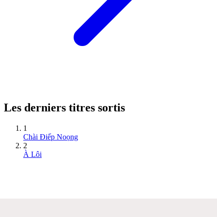
Les derniers titres sortis
1
Chài Điếp Noọng
2
À Lôi