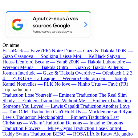
On aime
FlashBack —
Favé (FR)
Notre Dame —
Gazo & Tiakola
100K —
Gazo
Casanova —
Soolking
Laisse Moi —
KeBlack
Saiyan —
Heuss L'enfoiré
Bécane —
Yamê
200K —
Tiakola
Laboratoire —
Werenoi
Meuda —
Tiakola
Outro —
Gazo & Tiakola
Ailleurs —
Josman
Interlude —
Gazo & Tiakola
Overdrive —
Ofenbach
1 2 3
4 —
ZOKUSH
La League —
Werenoi
Celui qui part —
Joseph
Kamel
Nouvelles —
PLK
No love —
Ninho
Urus —
Favé (FR)
Top traduction
Traduction Lose Yourself —
Eminem
Traduction The Real Slim
Shady —
Eminem
Traduction Without Me —
Eminem
Traduction
Someone You Loved —
Lewis Capaldi
Traduction Another Love
—
Tom Odell
Traduction Can't Hold Us —
Macklemore and Ryan
Lewis
Traduction Mockingbird —
Eminem
Traduction Last
Christmas —
Wham
Traduction Demons —
Imagine Dragons
Traduction Flowers —
Miley Cyrus
Traduction Lose Control —
Teddy Swims
Traduction BESO —
ROSALÍA & Rauw Alejandro