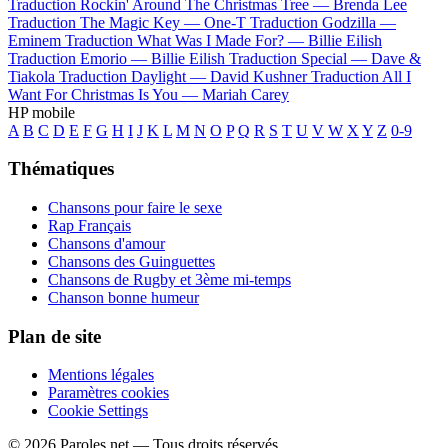
Traduction Rockin' Around The Christmas Tree —
Brenda Lee
Traduction The Magic Key —
One-T
Traduction Godzilla —
Eminem
Traduction What Was I Made For? —
Billie Eilish
Traduction Emorio —
Billie Eilish
Traduction Special —
Dave &
Tiakola
Traduction Daylight —
David Kushner
Traduction All I
Want For Christmas Is You —
Mariah Carey
HP mobile
A
B
C
D
E
F
G
H
I
J
K
L
M
N
O
P
Q
R
S
T
U
V
W
X
Y
Z
0-9
Thématiques
Chansons pour faire le sexe
Rap Français
Chansons d'amour
Chansons des Guinguettes
Chansons de Rugby et 3ème mi-temps
Chanson bonne humeur
Plan de site
Mentions légales
Paramètres cookies
Cookie Settings
© 2026 Paroles.net — Tous droits réservés