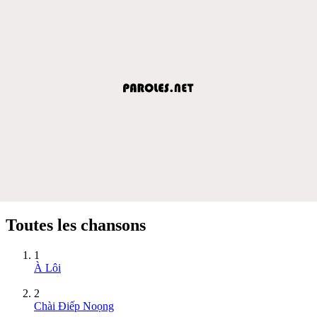
Toutes les chansons
1
À Lôi
2
Chài Điếp Noọng