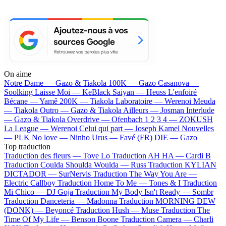
On aime
Notre Dame —
Gazo & Tiakola
100K —
Gazo
Casanova —
Soolking
Laisse Moi —
KeBlack
Saiyan —
Heuss L'enfoiré
Bécane —
Yamê
200K —
Tiakola
Laboratoire —
Werenoi
Meuda
—
Tiakola
Outro —
Gazo & Tiakola
Ailleurs —
Josman
Interlude
—
Gazo & Tiakola
Overdrive —
Ofenbach
1 2 3 4 —
ZOKUSH
La League —
Werenoi
Celui qui part —
Joseph Kamel
Nouvelles
—
PLK
No love —
Ninho
Urus —
Favé (FR)
DIE —
Gazo
Top traduction
Traduction des fleurs —
Tove Lo
Traduction AH HA —
Cardi B
Traduction Coulda Shoulda Woulda —
Russ
Traduction KYLIAN
DICTADOR —
SurNervis
Traduction The Way You Are —
Electric Callboy
Traduction Home To Me —
Tones & I
Traduction
Mi Chico —
DJ Goja
Traduction My Body Isn't Ready —
Sombr
Traduction Danceteria —
Madonna
Traduction MORNING DEW
(DONK) —
Beyoncé
Traduction Hush —
Muse
Traduction The
Time Of My Life —
Benson Boone
Traduction Camera —
Charli