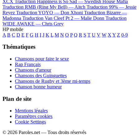
XCX
Traduction Happiness is So Sad —
Swedish House Mafia
Traduction RMB (Ring My Bell) —
Aitch
Traduction 99% —
Jessie
Reyez
Traduction YOYO —
Don Xhoni
Traduction Bizarre —
Madonna
Traduction Van Cleef Pt 2 —
Malie Donn
Traduction
WIDE AWAKE —
Chris Grey
HP mobile
A
B
C
D
E
F
G
H
I
J
K
L
M
N
O
P
Q
R
S
T
U
V
W
X
Y
Z
0-9
Thématiques
Chansons pour faire le sexe
Rap Français
Chansons d'amour
Chansons des Guinguettes
Chansons de Rugby et 3ème mi-temps
Chanson bonne humeur
Plan de site
Mentions légales
Paramètres cookies
Cookie Settings
© 2026 Paroles.net — Tous droits réservés