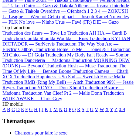
Bécane —
Yamê
200K —
Tiakola
Laboratoire —
Werenoi
Meuda
—
Tiakola
Outro —
Gazo & Tiakola
Ailleurs —
Josman
Interlude
—
Gazo & Tiakola
Overdrive —
Ofenbach
1 2 3 4 —
ZOKUSH
La League —
Werenoi
Celui qui part —
Joseph Kamel
Nouvelles
—
PLK
No love —
Ninho
Urus —
Favé (FR)
DIE —
Gazo
Top traduction
Traduction des fleurs —
Tove Lo
Traduction AH HA —
Cardi B
Traduction Coulda Shoulda Woulda —
Russ
Traduction KYLIAN
DICTADOR —
SurNervis
Traduction The Way You Are —
Electric Callboy
Traduction Home To Me —
Tones & I
Traduction
Mi Chico —
DJ Goja
Traduction My Body Isn't Ready —
Sombr
Traduction Danceteria —
Madonna
Traduction MORNING DEW
(DONK) —
Beyoncé
Traduction Hush —
Muse
Traduction The
Time Of My Life —
Benson Boone
Traduction Camera —
Charli
XCX
Traduction Happiness is So Sad —
Swedish House Mafia
Traduction RMB (Ring My Bell) —
Aitch
Traduction 99% —
Jessie
Reyez
Traduction YOYO —
Don Xhoni
Traduction Bizarre —
Madonna
Traduction Van Cleef Pt 2 —
Malie Donn
Traduction
WIDE AWAKE —
Chris Grey
HP mobile
A
B
C
D
E
F
G
H
I
J
K
L
M
N
O
P
Q
R
S
T
U
V
W
X
Y
Z
0-9
Thématiques
Chansons pour faire le sexe