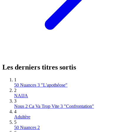
Les derniers titres sortis
1
50 Nuances 3 "L'apothéose"
2
NAIJA
3
Nous 2 Ca Va Trop Vite 3 "Confrontation"
4
Adultère
5
50 Nuances 2