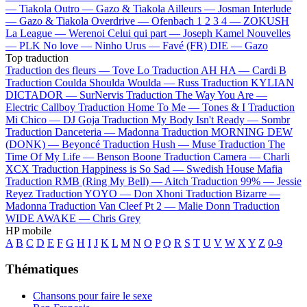
—
Tiakola
Outro —
Gazo & Tiakola
Ailleurs —
Josman
Interlude
—
Gazo & Tiakola
Overdrive —
Ofenbach
1 2 3 4 —
ZOKUSH
La League —
Werenoi
Celui qui part —
Joseph Kamel
Nouvelles
—
PLK
No love —
Ninho
Urus —
Favé (FR)
DIE —
Gazo
Top traduction
Traduction des fleurs —
Tove Lo
Traduction AH HA —
Cardi B
Traduction Coulda Shoulda Woulda —
Russ
Traduction KYLIAN
DICTADOR —
SurNervis
Traduction The Way You Are —
Electric Callboy
Traduction Home To Me —
Tones & I
Traduction
Mi Chico —
DJ Goja
Traduction My Body Isn't Ready —
Sombr
Traduction Danceteria —
Madonna
Traduction MORNING DEW
(DONK) —
Beyoncé
Traduction Hush —
Muse
Traduction The
Time Of My Life —
Benson Boone
Traduction Camera —
Charli
XCX
Traduction Happiness is So Sad —
Swedish House Mafia
Traduction RMB (Ring My Bell) —
Aitch
Traduction 99% —
Jessie
Reyez
Traduction YOYO —
Don Xhoni
Traduction Bizarre —
Madonna
Traduction Van Cleef Pt 2 —
Malie Donn
Traduction
WIDE AWAKE —
Chris Grey
HP mobile
A
B
C
D
E
F
G
H
I
J
K
L
M
N
O
P
Q
R
S
T
U
V
W
X
Y
Z
0-9
Thématiques
Chansons pour faire le sexe