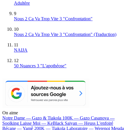
Adultère
9
Nous 2 Ca Va Trop Vite 3 "Confrontation"
10
Nous 2 Ca Va Trop Vite 3 "Confrontation" (Traduction)
11
NAIJA
12
50 Nuances 3 "L'apothéose"
On aime
Notre Dame —
Gazo & Tiakola
100K —
Gazo
Casanova —
Soolking
Laisse Moi —
KeBlack
Saiyan —
Heuss L'enfoiré
Bécane —
Yamê
200K —
Tiakola
Laboratoire —
Werenoi
Meuda