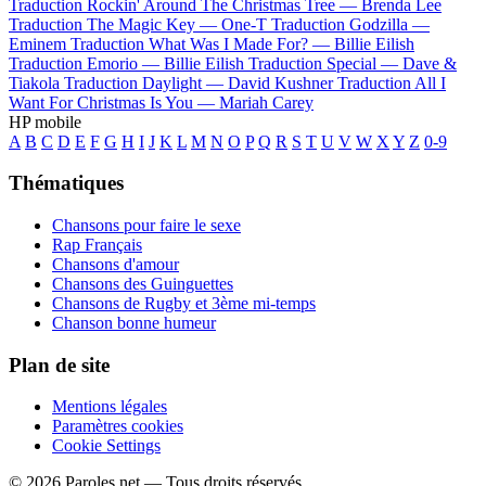
Traduction Rockin' Around The Christmas Tree —
Brenda Lee
Traduction The Magic Key —
One-T
Traduction Godzilla —
Eminem
Traduction What Was I Made For? —
Billie Eilish
Traduction Emorio —
Billie Eilish
Traduction Special —
Dave &
Tiakola
Traduction Daylight —
David Kushner
Traduction All I
Want For Christmas Is You —
Mariah Carey
HP mobile
A
B
C
D
E
F
G
H
I
J
K
L
M
N
O
P
Q
R
S
T
U
V
W
X
Y
Z
0-9
Thématiques
Chansons pour faire le sexe
Rap Français
Chansons d'amour
Chansons des Guinguettes
Chansons de Rugby et 3ème mi-temps
Chanson bonne humeur
Plan de site
Mentions légales
Paramètres cookies
Cookie Settings
© 2026 Paroles.net — Tous droits réservés