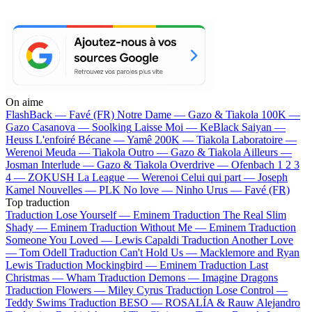
On aime
FlashBack —
Favé (FR)
Notre Dame —
Gazo & Tiakola
100K —
Gazo
Casanova —
Soolking
Laisse Moi —
KeBlack
Saiyan —
Heuss L'enfoiré
Bécane —
Yamê
200K —
Tiakola
Laboratoire —
Werenoi
Meuda —
Tiakola
Outro —
Gazo & Tiakola
Ailleurs —
Josman
Interlude —
Gazo & Tiakola
Overdrive —
Ofenbach
1 2 3
4 —
ZOKUSH
La League —
Werenoi
Celui qui part —
Joseph
Kamel
Nouvelles —
PLK
No love —
Ninho
Urus —
Favé (FR)
Top traduction
Traduction Lose Yourself —
Eminem
Traduction The Real Slim
Shady —
Eminem
Traduction Without Me —
Eminem
Traduction
Someone You Loved —
Lewis Capaldi
Traduction Another Love
—
Tom Odell
Traduction Can't Hold Us —
Macklemore and Ryan
Lewis
Traduction Mockingbird —
Eminem
Traduction Last
Christmas —
Wham
Traduction Demons —
Imagine Dragons
Traduction Flowers —
Miley Cyrus
Traduction Lose Control —
Teddy Swims
Traduction BESO —
ROSALÍA & Rauw Alejandro