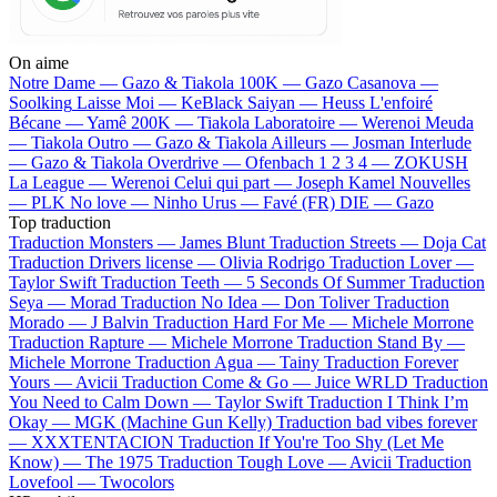
On aime
Notre Dame —
Gazo & Tiakola
100K —
Gazo
Casanova —
Soolking
Laisse Moi —
KeBlack
Saiyan —
Heuss L'enfoiré
Bécane —
Yamê
200K —
Tiakola
Laboratoire —
Werenoi
Meuda
—
Tiakola
Outro —
Gazo & Tiakola
Ailleurs —
Josman
Interlude
—
Gazo & Tiakola
Overdrive —
Ofenbach
1 2 3 4 —
ZOKUSH
La League —
Werenoi
Celui qui part —
Joseph Kamel
Nouvelles
—
PLK
No love —
Ninho
Urus —
Favé (FR)
DIE —
Gazo
Top traduction
Traduction Monsters —
James Blunt
Traduction Streets —
Doja Cat
Traduction Drivers license —
Olivia Rodrigo
Traduction Lover —
Taylor Swift
Traduction Teeth —
5 Seconds Of Summer
Traduction
Seya —
Morad
Traduction No Idea —
Don Toliver
Traduction
Morado —
J Balvin
Traduction Hard For Me —
Michele Morrone
Traduction Rapture —
Michele Morrone
Traduction Stand By —
Michele Morrone
Traduction Agua —
Tainy
Traduction Forever
Yours —
Avicii
Traduction Come & Go —
Juice WRLD
Traduction
You Need to Calm Down —
Taylor Swift
Traduction I Think I’m
Okay —
MGK (Machine Gun Kelly)
Traduction bad vibes forever
—
XXXTENTACION
Traduction If You're Too Shy (Let Me
Know) —
The 1975
Traduction Tough Love —
Avicii
Traduction
Lovefool —
Twocolors