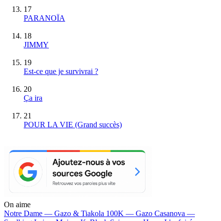
17
PARANOÏA
18
JIMMY
19
Est-ce que je survivrai ?
20
Ça ira
21
POUR LA VIE
(Grand succès)
On aime
Notre Dame —
Gazo & Tiakola
100K —
Gazo
Casanova —