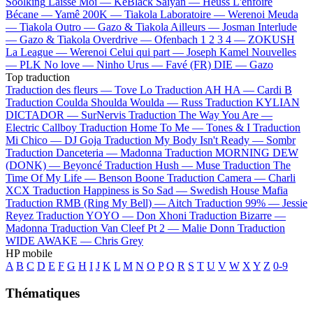
Soolking
Laisse Moi —
KeBlack
Saiyan —
Heuss L'enfoiré
Bécane —
Yamê
200K —
Tiakola
Laboratoire —
Werenoi
Meuda
—
Tiakola
Outro —
Gazo & Tiakola
Ailleurs —
Josman
Interlude
—
Gazo & Tiakola
Overdrive —
Ofenbach
1 2 3 4 —
ZOKUSH
La League —
Werenoi
Celui qui part —
Joseph Kamel
Nouvelles
—
PLK
No love —
Ninho
Urus —
Favé (FR)
DIE —
Gazo
Top traduction
Traduction des fleurs —
Tove Lo
Traduction AH HA —
Cardi B
Traduction Coulda Shoulda Woulda —
Russ
Traduction KYLIAN
DICTADOR —
SurNervis
Traduction The Way You Are —
Electric Callboy
Traduction Home To Me —
Tones & I
Traduction
Mi Chico —
DJ Goja
Traduction My Body Isn't Ready —
Sombr
Traduction Danceteria —
Madonna
Traduction MORNING DEW
(DONK) —
Beyoncé
Traduction Hush —
Muse
Traduction The
Time Of My Life —
Benson Boone
Traduction Camera —
Charli
XCX
Traduction Happiness is So Sad —
Swedish House Mafia
Traduction RMB (Ring My Bell) —
Aitch
Traduction 99% —
Jessie
Reyez
Traduction YOYO —
Don Xhoni
Traduction Bizarre —
Madonna
Traduction Van Cleef Pt 2 —
Malie Donn
Traduction
WIDE AWAKE —
Chris Grey
HP mobile
A
B
C
D
E
F
G
H
I
J
K
L
M
N
O
P
Q
R
S
T
U
V
W
X
Y
Z
0-9
Thématiques