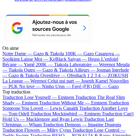
On aime
Notre Dame —
Gazo & Tiakola
100K —
Gazo
Casanova —
Soolking
Laisse Moi —
KeBlack
Saiyan —
Heuss L'enfoiré
Bécane —
Yamê
200K —
Tiakola
Laboratoire —
Werenoi
Meuda
—
Tiakola
Outro —
Gazo & Tiakola
Ailleurs —
Josman
Interlude
—
Gazo & Tiakola
Overdrive —
Ofenbach
1 2 3 4 —
ZOKUSH
La League —
Werenoi
Celui qui part —
Joseph Kamel
Nouvelles
—
PLK
No love —
Ninho
Urus —
Favé (FR)
DIE —
Gazo
Top traduction
Traduction Lose Yourself —
Eminem
Traduction The Real Slim
Shady —
Eminem
Traduction Without Me —
Eminem
Traduction
Someone You Loved —
Lewis Capaldi
Traduction Another Love
—
Tom Odell
Traduction Mockingbird —
Eminem
Traduction Can't
Hold Us —
Macklemore and Ryan Lewis
Traduction Last
Christmas —
Wham
Traduction Demons —
Imagine Dragons
Traduction Flowers —
Miley Cyrus
Traduction Lose Control —
Teddy Swims
Traduction BESO —
ROSALÍA & Rauw Alejandro