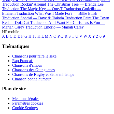
Traduction Rockin' Around The Christmas Tree —
Brenda Lee
Traduction The Magic Key —
One-T
Traduction Godzilla —
Eminem
Traduction What Was I Made For? —
Billie Eilish
Traduction Special —
Dave & Tiakola
Traduction Paint The Town
Red —
Doja Cat
Traduction All I Want For Christmas Is You —
Mariah Carey
Traduction Emorio —
Mariah Carey
HP mobile
A
B
C
D
E
F
G
H
I
J
K
L
M
N
O
P
Q
R
S
T
U
V
W
X
Y
Z
0-9
Thématiques
Chansons pour faire le sexe
Rap Français
Chansons d'amour
Chansons des Guinguettes
Chansons de Rugby et 3ème mi-temps
Chanson bonne humeur
Plan de site
Mentions légales
Paramètres cookies
Cookie Settings