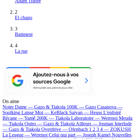
Adam Traore
2
El chapo
3
Batiment
4
La rue
On aime
Notre Dame —
Gazo & Tiakola
100K —
Gazo
Casanova —
Soolking
Laisse Moi —
KeBlack
Saiyan —
Heuss L'enfoiré
Bécane —
Yamê
200K —
Tiakola
Laboratoire —
Werenoi
Meuda
—
Tiakola
Outro —
Gazo & Tiakola
Ailleurs —
Josman
Interlude
—
Gazo & Tiakola
Overdrive —
Ofenbach
1 2 3 4 —
ZOKUSH
La League —
Werenoi
Celui qui part —
Joseph Kamel
Nouvelles