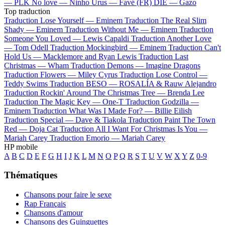
—
PLK
No love —
Ninho
Urus —
Favé (FR)
DIE —
Gazo
Top traduction
Traduction Lose Yourself —
Eminem
Traduction The Real Slim
Shady —
Eminem
Traduction Without Me —
Eminem
Traduction
Someone You Loved —
Lewis Capaldi
Traduction Another Love
—
Tom Odell
Traduction Mockingbird —
Eminem
Traduction Can't
Hold Us —
Macklemore and Ryan Lewis
Traduction Last
Christmas —
Wham
Traduction Demons —
Imagine Dragons
Traduction Flowers —
Miley Cyrus
Traduction Lose Control —
Teddy Swims
Traduction BESO —
ROSALÍA & Rauw Alejandro
Traduction Rockin' Around The Christmas Tree —
Brenda Lee
Traduction The Magic Key —
One-T
Traduction Godzilla —
Eminem
Traduction What Was I Made For? —
Billie Eilish
Traduction Special —
Dave & Tiakola
Traduction Paint The Town
Red —
Doja Cat
Traduction All I Want For Christmas Is You —
Mariah Carey
Traduction Emorio —
Mariah Carey
HP mobile
A
B
C
D
E
F
G
H
I
J
K
L
M
N
O
P
Q
R
S
T
U
V
W
X
Y
Z
0-9
Thématiques
Chansons pour faire le sexe
Rap Français
Chansons d'amour
Chansons des Guinguettes