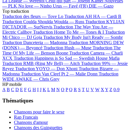
La League —
Werenoi
Celui qui part —
Joseph Kamel
Nouvelles
—
PLK
No love —
Ninho
Urus —
Favé (FR)
DIE —
Gazo
Top traduction
Traduction des fleurs —
Tove Lo
Traduction AH HA —
Cardi B
Traduction Coulda Shoulda Woulda —
Russ
Traduction KYLIAN
DICTADOR —
SurNervis
Traduction The Way You Are —
Electric Callboy
Traduction Home To Me —
Tones & I
Traduction
Mi Chico —
DJ Goja
Traduction My Body Isn't Ready —
Sombr
Traduction Danceteria —
Madonna
Traduction MORNING DEW
(DONK) —
Beyoncé
Traduction Hush —
Muse
Traduction The
Time Of My Life —
Benson Boone
Traduction Camera —
Charli
XCX
Traduction Happiness is So Sad —
Swedish House Mafia
Traduction RMB (Ring My Bell) —
Aitch
Traduction 99% —
Jessie
Reyez
Traduction YOYO —
Don Xhoni
Traduction Bizarre —
Madonna
Traduction Van Cleef Pt 2 —
Malie Donn
Traduction
WIDE AWAKE —
Chris Grey
HP mobile
A
B
C
D
E
F
G
H
I
J
K
L
M
N
O
P
Q
R
S
T
U
V
W
X
Y
Z
0-9
Thématiques
Chansons pour faire le sexe
Rap Français
Chansons d'amour
Chansons des Guinguettes