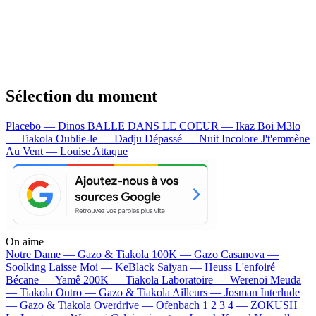
Sélection du moment
Placebo — Dinos
BALLE DANS LE COEUR — Ikaz Boi
M3lo
— Tiakola
Oublie-le — Dadju
Dépassé — Nuit Incolore
J't'emmène
Au Vent — Louise Attaque
On aime
Notre Dame —
Gazo & Tiakola
100K —
Gazo
Casanova —
Soolking
Laisse Moi —
KeBlack
Saiyan —
Heuss L'enfoiré
Bécane —
Yamê
200K —
Tiakola
Laboratoire —
Werenoi
Meuda
—
Tiakola
Outro —
Gazo & Tiakola
Ailleurs —
Josman
Interlude
—
Gazo & Tiakola
Overdrive —
Ofenbach
1 2 3 4 —
ZOKUSH