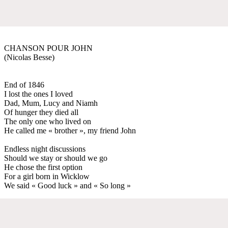
CHANSON POUR JOHN
(Nicolas Besse)
End of 1846
I lost the ones I loved
Dad, Mum, Lucy and Niamh
Of hunger they died all
The only one who lived on
He called me « brother », my friend John
Endless night discussions
Should we stay or should we go
He chose the first option
For a girl born in Wicklow
We said « Good luck » and « So long »