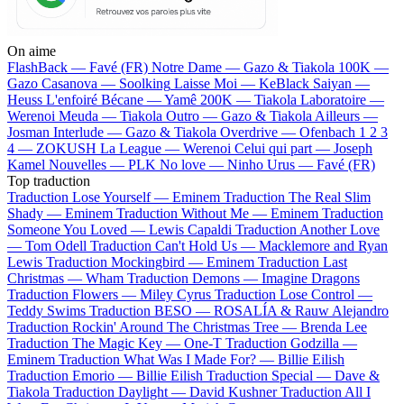
On aime
FlashBack —
Favé (FR)
Notre Dame —
Gazo & Tiakola
100K —
Gazo
Casanova —
Soolking
Laisse Moi —
KeBlack
Saiyan —
Heuss L'enfoiré
Bécane —
Yamê
200K —
Tiakola
Laboratoire —
Werenoi
Meuda —
Tiakola
Outro —
Gazo & Tiakola
Ailleurs —
Josman
Interlude —
Gazo & Tiakola
Overdrive —
Ofenbach
1 2 3
4 —
ZOKUSH
La League —
Werenoi
Celui qui part —
Joseph
Kamel
Nouvelles —
PLK
No love —
Ninho
Urus —
Favé (FR)
Top traduction
Traduction Lose Yourself —
Eminem
Traduction The Real Slim
Shady —
Eminem
Traduction Without Me —
Eminem
Traduction
Someone You Loved —
Lewis Capaldi
Traduction Another Love
—
Tom Odell
Traduction Can't Hold Us —
Macklemore and Ryan
Lewis
Traduction Mockingbird —
Eminem
Traduction Last
Christmas —
Wham
Traduction Demons —
Imagine Dragons
Traduction Flowers —
Miley Cyrus
Traduction Lose Control —
Teddy Swims
Traduction BESO —
ROSALÍA & Rauw Alejandro
Traduction Rockin' Around The Christmas Tree —
Brenda Lee
Traduction The Magic Key —
One-T
Traduction Godzilla —
Eminem
Traduction What Was I Made For? —
Billie Eilish
Traduction Emorio —
Billie Eilish
Traduction Special —
Dave &
Tiakola
Traduction Daylight —
David Kushner
Traduction All I