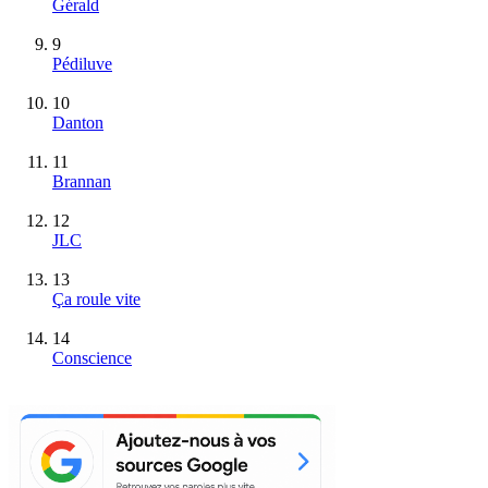
Gérald
9
Pédiluve
10
Danton
11
Brannan
12
JLC
13
Ça roule vite
14
Conscience