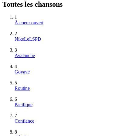
Toutes les chansons
1
À coeur ouvert
2
NikeLeLSPD
3
Avalanche
4
Goyave
5
Routine
6
Pacifique
7
Confiance
8