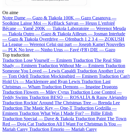
On aime
Notre Dame —
Gazo & Tiakola
100K —
Gazo
Casanova —
Soolking
Laisse Moi —
KeBlack
Saiyan —
Heuss L'enfoiré
Bécane —
Yamê
200K —
Tiakola
Laboratoire —
Werenoi
Meuda
—
Tiakola
Outro —
Gazo & Tiakola
Ailleurs —
Josman
Interlude
—
Gazo & Tiakola
Overdrive —
Ofenbach
1 2 3 4 —
ZOKUSH
La League —
Werenoi
Celui qui part —
Joseph Kamel
Nouvelles
—
PLK
No love —
Ninho
Urus —
Favé (FR)
DIE —
Gazo
Top traduction
Traduction Lose Yourself —
Eminem
Traduction The Real Slim
Shady —
Eminem
Traduction Without Me —
Eminem
Traduction
Someone You Loved —
Lewis Capaldi
Traduction Another Love
—
Tom Odell
Traduction Mockingbird —
Eminem
Traduction Can't
Hold Us —
Macklemore and Ryan Lewis
Traduction Last
Christmas —
Wham
Traduction Demons —
Imagine Dragons
Traduction Flowers —
Miley Cyrus
Traduction Lose Control —
Teddy Swims
Traduction BESO —
ROSALÍA & Rauw Alejandro
Traduction Rockin' Around The Christmas Tree —
Brenda Lee
Traduction The Magic Key —
One-T
Traduction Godzilla —
Eminem
Traduction What Was I Made For? —
Billie Eilish
Traduction Special —
Dave & Tiakola
Traduction Paint The Town
Red —
Doja Cat
Traduction All I Want For Christmas Is You —
Mariah Carey
Traduction Emorio —
Mariah Carey