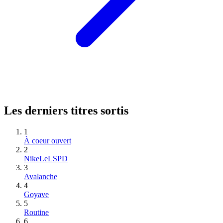
Les derniers titres sortis
1
À coeur ouvert
2
NikeLeLSPD
3
Avalanche
4
Goyave
5
Routine
6