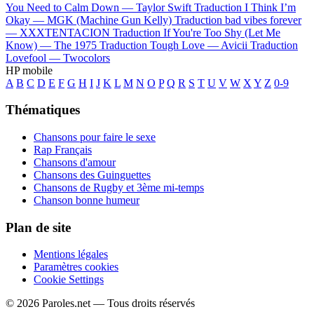
You Need to Calm Down —
Taylor Swift
Traduction I Think I’m
Okay —
MGK (Machine Gun Kelly)
Traduction bad vibes forever
—
XXXTENTACION
Traduction If You're Too Shy (Let Me
Know) —
The 1975
Traduction Tough Love —
Avicii
Traduction
Lovefool —
Twocolors
HP mobile
A
B
C
D
E
F
G
H
I
J
K
L
M
N
O
P
Q
R
S
T
U
V
W
X
Y
Z
0-9
Thématiques
Chansons pour faire le sexe
Rap Français
Chansons d'amour
Chansons des Guinguettes
Chansons de Rugby et 3ème mi-temps
Chanson bonne humeur
Plan de site
Mentions légales
Paramètres cookies
Cookie Settings
© 2026 Paroles.net — Tous droits réservés