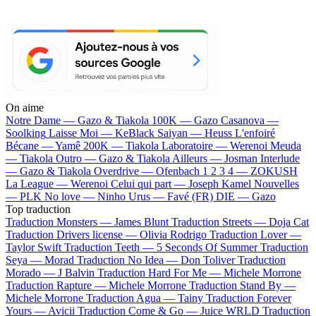
On aime
Notre Dame —
Gazo & Tiakola
100K —
Gazo
Casanova —
Soolking
Laisse Moi —
KeBlack
Saiyan —
Heuss L'enfoiré
Bécane —
Yamê
200K —
Tiakola
Laboratoire —
Werenoi
Meuda
—
Tiakola
Outro —
Gazo & Tiakola
Ailleurs —
Josman
Interlude
—
Gazo & Tiakola
Overdrive —
Ofenbach
1 2 3 4 —
ZOKUSH
La League —
Werenoi
Celui qui part —
Joseph Kamel
Nouvelles
—
PLK
No love —
Ninho
Urus —
Favé (FR)
DIE —
Gazo
Top traduction
Traduction Monsters —
James Blunt
Traduction Streets —
Doja Cat
Traduction Drivers license —
Olivia Rodrigo
Traduction Lover —
Taylor Swift
Traduction Teeth —
5 Seconds Of Summer
Traduction
Seya —
Morad
Traduction No Idea —
Don Toliver
Traduction
Morado —
J Balvin
Traduction Hard For Me —
Michele Morrone
Traduction Rapture —
Michele Morrone
Traduction Stand By —
Michele Morrone
Traduction Agua —
Tainy
Traduction Forever
Yours —
Avicii
Traduction Come & Go —
Juice WRLD
Traduction