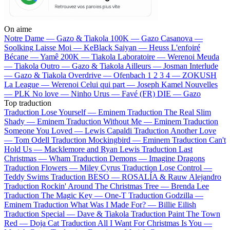
On aime
Notre Dame —
Gazo & Tiakola
100K —
Gazo
Casanova —
Soolking
Laisse Moi —
KeBlack
Saiyan —
Heuss L'enfoiré
Bécane —
Yamê
200K —
Tiakola
Laboratoire —
Werenoi
Meuda
—
Tiakola
Outro —
Gazo & Tiakola
Ailleurs —
Josman
Interlude
—
Gazo & Tiakola
Overdrive —
Ofenbach
1 2 3 4 —
ZOKUSH
La League —
Werenoi
Celui qui part —
Joseph Kamel
Nouvelles
—
PLK
No love —
Ninho
Urus —
Favé (FR)
DIE —
Gazo
Top traduction
Traduction Lose Yourself —
Eminem
Traduction The Real Slim
Shady —
Eminem
Traduction Without Me —
Eminem
Traduction
Someone You Loved —
Lewis Capaldi
Traduction Another Love
—
Tom Odell
Traduction Mockingbird —
Eminem
Traduction Can't
Hold Us —
Macklemore and Ryan Lewis
Traduction Last
Christmas —
Wham
Traduction Demons —
Imagine Dragons
Traduction Flowers —
Miley Cyrus
Traduction Lose Control —
Teddy Swims
Traduction BESO —
ROSALÍA & Rauw Alejandro
Traduction Rockin' Around The Christmas Tree —
Brenda Lee
Traduction The Magic Key —
One-T
Traduction Godzilla —
Eminem
Traduction What Was I Made For? —
Billie Eilish
Traduction Special —
Dave & Tiakola
Traduction Paint The Town
Red —
Doja Cat
Traduction All I Want For Christmas Is You —