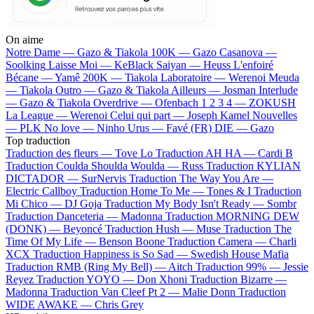
On aime
Notre Dame —
Gazo & Tiakola
100K —
Gazo
Casanova —
Soolking
Laisse Moi —
KeBlack
Saiyan —
Heuss L'enfoiré
Bécane —
Yamê
200K —
Tiakola
Laboratoire —
Werenoi
Meuda
—
Tiakola
Outro —
Gazo & Tiakola
Ailleurs —
Josman
Interlude
—
Gazo & Tiakola
Overdrive —
Ofenbach
1 2 3 4 —
ZOKUSH
La League —
Werenoi
Celui qui part —
Joseph Kamel
Nouvelles
—
PLK
No love —
Ninho
Urus —
Favé (FR)
DIE —
Gazo
Top traduction
Traduction des fleurs —
Tove Lo
Traduction AH HA —
Cardi B
Traduction Coulda Shoulda Woulda —
Russ
Traduction KYLIAN
DICTADOR —
SurNervis
Traduction The Way You Are —
Electric Callboy
Traduction Home To Me —
Tones & I
Traduction
Mi Chico —
DJ Goja
Traduction My Body Isn't Ready —
Sombr
Traduction Danceteria —
Madonna
Traduction MORNING DEW
(DONK) —
Beyoncé
Traduction Hush —
Muse
Traduction The
Time Of My Life —
Benson Boone
Traduction Camera —
Charli
XCX
Traduction Happiness is So Sad —
Swedish House Mafia
Traduction RMB (Ring My Bell) —
Aitch
Traduction 99% —
Jessie
Reyez
Traduction YOYO —
Don Xhoni
Traduction Bizarre —
Madonna
Traduction Van Cleef Pt 2 —
Malie Donn
Traduction
WIDE AWAKE —
Chris Grey