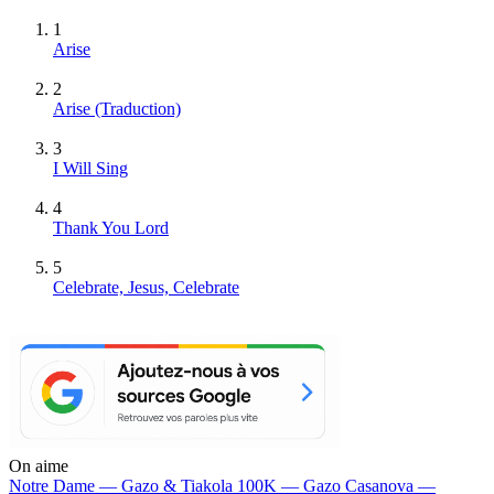
1
Arise
2
Arise (Traduction)
3
I Will Sing
4
Thank You Lord
5
Celebrate, Jesus, Celebrate
On aime
Notre Dame —
Gazo & Tiakola
100K —
Gazo
Casanova —