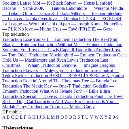
Soolking
Laisse Moi —
KeBlack
Saiyan —
Heuss L'enfoiré
Bécane —
Yamê
200K —
Tiakola
Laboratoire —
Werenoi
Meuda
—
Tiakola
Outro —
Gazo & Tiakola
Ailleurs —
Josman
Interlude
—
Gazo & Tiakola
Overdrive —
Ofenbach
1 2 3 4 —
ZOKUSH
La League —
Werenoi
Celui qui part —
Joseph Kamel
Nouvelles
—
PLK
No love —
Ninho
Urus —
Favé (FR)
DIE —
Gazo
Top traduction
Traduction Lose Yourself —
Eminem
Traduction The Real Slim
Shady —
Eminem
Traduction Without Me —
Eminem
Traduction
Someone You Loved —
Lewis Capaldi
Traduction Another Love
—
Tom Odell
Traduction Mockingbird —
Eminem
Traduction Can't
Hold Us —
Macklemore and Ryan Lewis
Traduction Last
Christmas —
Wham
Traduction Demons —
Imagine Dragons
Traduction Flowers —
Miley Cyrus
Traduction Lose Control —
Teddy Swims
Traduction BESO —
ROSALÍA & Rauw Alejandro
Traduction Rockin' Around The Christmas Tree —
Brenda Lee
Traduction The Magic Key —
One-T
Traduction Godzilla —
Eminem
Traduction What Was I Made For? —
Billie Eilish
Traduction Special —
Dave & Tiakola
Traduction Paint The Town
Red —
Doja Cat
Traduction All I Want For Christmas Is You —
Mariah Carey
Traduction Emorio —
Mariah Carey
HP mobile
A
B
C
D
E
F
G
H
I
J
K
L
M
N
O
P
Q
R
S
T
U
V
W
X
Y
Z
0-9
Thématiques