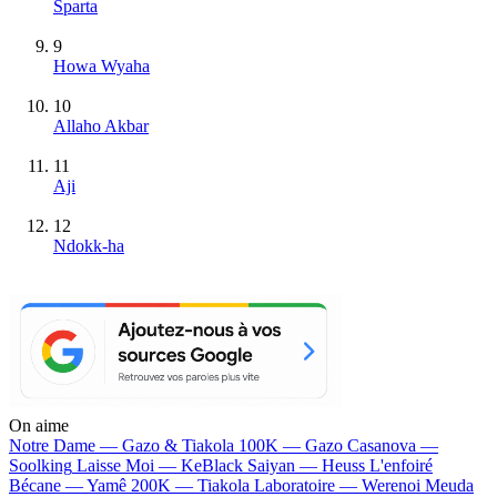
Sparta
9
Howa Wyaha
10
Allaho Akbar
11
Aji
12
Ndokk-ha
On aime
Notre Dame —
Gazo & Tiakola
100K —
Gazo
Casanova —
Soolking
Laisse Moi —
KeBlack
Saiyan —
Heuss L'enfoiré
Bécane —
Yamê
200K —
Tiakola
Laboratoire —
Werenoi
Meuda