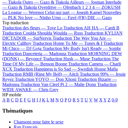
—
Tiakola
Outro —
Gazo & Tiakola
Ailleurs —
Josman
Interlude
—
Gazo & Tiakola
Overdrive —
Ofenbach
1 2 3 4 —
ZOKUSH
La League —
Werenoi
Celui qui part —
Joseph Kamel
Nouvelles
—
PLK
No love —
Ninho
Urus —
Favé (FR)
DIE —
Gazo
Top traduction
Traduction des fleurs —
Tove Lo
Traduction AH HA —
Cardi B
Traduction Coulda Shoulda Woulda —
Russ
Traduction KYLIAN
DICTADOR —
SurNervis
Traduction The Way You Are —
Electric Callboy
Traduction Home To Me —
Tones & I
Traduction
Mi Chico —
DJ Goja
Traduction My Body Isn't Ready —
Sombr
Traduction Danceteria —
Madonna
Traduction MORNING DEW
(DONK) —
Beyoncé
Traduction Hush —
Muse
Traduction The
Time Of My Life —
Benson Boone
Traduction Camera —
Charli
XCX
Traduction Happiness is So Sad —
Swedish House Mafia
Traduction RMB (Ring My Bell) —
Aitch
Traduction 99% —
Jessie
Reyez
Traduction YOYO —
Don Xhoni
Traduction Bizarre —
Madonna
Traduction Van Cleef Pt 2 —
Malie Donn
Traduction
WIDE AWAKE —
Chris Grey
HP mobile
A
B
C
D
E
F
G
H
I
J
K
L
M
N
O
P
Q
R
S
T
U
V
W
X
Y
Z
0-9
Thématiques
Chansons pour faire le sexe
Rap Français