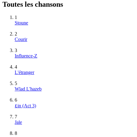
Toutes les chansons
1
Stoune
2
Courir
3
Influence-Z
4
L'étranger
5
Wlad L'hazeb
6
٤in (Act 3)
7
Jale
8