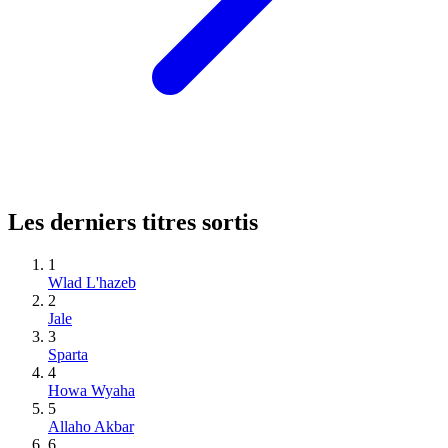
Les derniers titres sortis
1
Wlad L'hazeb
2
Jale
3
Sparta
4
Howa Wyaha
5
Allaho Akbar
6