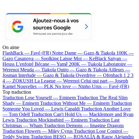
On aime
FlashBack —
Favé (FR)
Notre Dame —
Gazo & Tiakola
100K —
Gazo
Casanova —
Soolking
Laisse Moi —
KeBlack
Saiyan —
Heuss L'enfoiré
Bécane —
Yamê
200K —
Tiakola
Laboratoire —
Werenoi
Meuda —
Tiakola
Outro —
Gazo & Tiakola
Ailleurs —
Josman
Interlude —
Gazo & Tiakola
Overdrive —
Ofenbach
1 2 3
4 —
ZOKUSH
La League —
Werenoi
Celui qui part —
Joseph
Kamel
Nouvelles —
PLK
No love —
Ninho
Urus —
Favé (FR)
Top traduction
Traduction Lose Yourself —
Eminem
Traduction The Real Slim
Shady —
Eminem
Traduction Without Me —
Eminem
Traduction
Someone You Loved —
Lewis Capaldi
Traduction Another Love
—
Tom Odell
Traduction Can't Hold Us —
Macklemore and Ryan
Lewis
Traduction Mockingbird —
Eminem
Traduction Last
Christmas —
Wham
Traduction Demons —
Imagine Dragons
Traduction Flowers —
Miley Cyrus
Traduction Lose Control —
Teddy Swims
Traduction BESO —
ROSALÍA & Rauw Alejandro