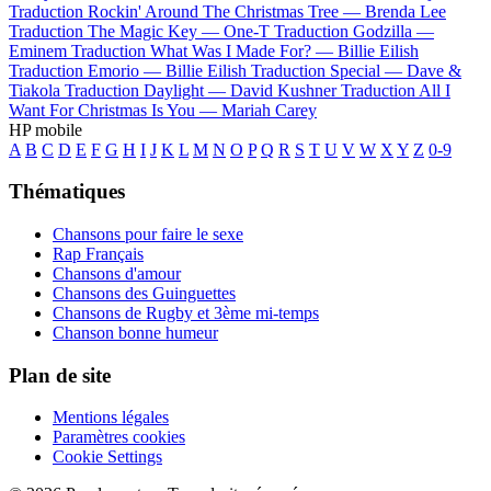
Traduction Rockin' Around The Christmas Tree —
Brenda Lee
Traduction The Magic Key —
One-T
Traduction Godzilla —
Eminem
Traduction What Was I Made For? —
Billie Eilish
Traduction Emorio —
Billie Eilish
Traduction Special —
Dave &
Tiakola
Traduction Daylight —
David Kushner
Traduction All I
Want For Christmas Is You —
Mariah Carey
HP mobile
A
B
C
D
E
F
G
H
I
J
K
L
M
N
O
P
Q
R
S
T
U
V
W
X
Y
Z
0-9
Thématiques
Chansons pour faire le sexe
Rap Français
Chansons d'amour
Chansons des Guinguettes
Chansons de Rugby et 3ème mi-temps
Chanson bonne humeur
Plan de site
Mentions légales
Paramètres cookies
Cookie Settings