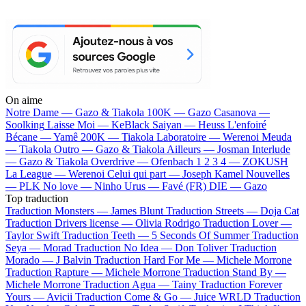
On aime
Notre Dame —
Gazo & Tiakola
100K —
Gazo
Casanova —
Soolking
Laisse Moi —
KeBlack
Saiyan —
Heuss L'enfoiré
Bécane —
Yamê
200K —
Tiakola
Laboratoire —
Werenoi
Meuda
—
Tiakola
Outro —
Gazo & Tiakola
Ailleurs —
Josman
Interlude
—
Gazo & Tiakola
Overdrive —
Ofenbach
1 2 3 4 —
ZOKUSH
La League —
Werenoi
Celui qui part —
Joseph Kamel
Nouvelles
—
PLK
No love —
Ninho
Urus —
Favé (FR)
DIE —
Gazo
Top traduction
Traduction Monsters —
James Blunt
Traduction Streets —
Doja Cat
Traduction Drivers license —
Olivia Rodrigo
Traduction Lover —
Taylor Swift
Traduction Teeth —
5 Seconds Of Summer
Traduction
Seya —
Morad
Traduction No Idea —
Don Toliver
Traduction
Morado —
J Balvin
Traduction Hard For Me —
Michele Morrone
Traduction Rapture —
Michele Morrone
Traduction Stand By —
Michele Morrone
Traduction Agua —
Tainy
Traduction Forever
Yours —
Avicii
Traduction Come & Go —
Juice WRLD
Traduction