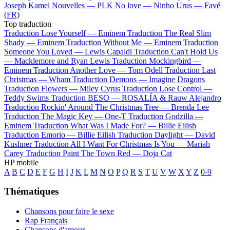
Joseph Kamel
Nouvelles —
PLK
No love —
Ninho
Urus —
Favé
(FR)
Top traduction
Traduction Lose Yourself —
Eminem
Traduction The Real Slim
Shady —
Eminem
Traduction Without Me —
Eminem
Traduction
Someone You Loved —
Lewis Capaldi
Traduction Can't Hold Us
—
Macklemore and Ryan Lewis
Traduction Mockingbird —
Eminem
Traduction Another Love —
Tom Odell
Traduction Last
Christmas —
Wham
Traduction Demons —
Imagine Dragons
Traduction Flowers —
Miley Cyrus
Traduction Lose Control —
Teddy Swims
Traduction BESO —
ROSALÍA & Rauw Alejandro
Traduction Rockin' Around The Christmas Tree —
Brenda Lee
Traduction The Magic Key —
One-T
Traduction Godzilla —
Eminem
Traduction What Was I Made For? —
Billie Eilish
Traduction Emorio —
Billie Eilish
Traduction Daylight —
David
Kushner
Traduction All I Want For Christmas Is You —
Mariah
Carey
Traduction Paint The Town Red —
Doja Cat
HP mobile
A
B
C
D
E
F
G
H
I
J
K
L
M
N
O
P
Q
R
S
T
U
V
W
X
Y
Z
0-9
Thématiques
Chansons pour faire le sexe
Rap Français
Chansons d'amour