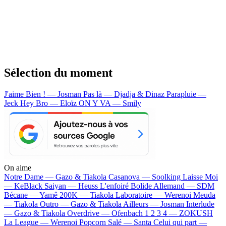
Sélection du moment
J'aime Bien ! — Josman
Pas là — Djadja & Dinaz
Parapluie —
Jeck
Hey Bro — Eloïz
ON Y VA — Smily
On aime
Notre Dame —
Gazo & Tiakola
Casanova —
Soolking
Laisse Moi
—
KeBlack
Saiyan —
Heuss L'enfoiré
Bolide Allemand —
SDM
Bécane —
Yamê
200K —
Tiakola
Laboratoire —
Werenoi
Meuda
—
Tiakola
Outro —
Gazo & Tiakola
Ailleurs —
Josman
Interlude
—
Gazo & Tiakola
Overdrive —
Ofenbach
1 2 3 4 —
ZOKUSH
La League —
Werenoi
Popcorn Salé —
Santa
Celui qui part —