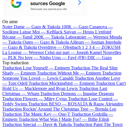
On aime
Notre Dame —
Gazo & Tiakola
100K —
Gazo
Casanova —
Soolking
Laisse Moi —
KeBlack
Saiyan —
Heuss L'enfoiré
Bécane —
Yamê
200K —
Tiakola
Laboratoire —
Werenoi
Meuda
—
Tiakola
Outro —
Gazo & Tiakola
Ailleurs —
Josman
Interlude
—
Gazo & Tiakola
Overdrive —
Ofenbach
1 2 3 4 —
ZOKUSH
La League —
Werenoi
Celui qui part —
Joseph Kamel
Nouvelles
—
PLK
No love —
Ninho
Urus —
Favé (FR)
DIE —
Gazo
Top traduction
Traduction Lose Yourself —
Eminem
Traduction The Real Slim
Shady —
Eminem
Traduction Without Me —
Eminem
Traduction
Someone You Loved —
Lewis Capaldi
Traduction Another Love
—
Tom Odell
Traduction Mockingbird —
Eminem
Traduction Can't
Hold Us —
Macklemore and Ryan Lewis
Traduction Last
Christmas —
Wham
Traduction Demons —
Imagine Dragons
Traduction Flowers —
Miley Cyrus
Traduction Lose Control —
Teddy Swims
Traduction BESO —
ROSALÍA & Rauw Alejandro
Traduction Rockin' Around The Christmas Tree —
Brenda Lee
Traduction The Magic Key —
One-T
Traduction Godzilla —
Eminem
Traduction What Was I Made For? —
Billie Eilish
Traduction Special —
Dave & Tiakola
Traduction Paint The Town