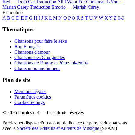
Red —
Doja Cat
Traduction All I Want For Christmas Is You —
Mariah Carey
Traduction Emorio —
Mariah Carey
HP mobile
A
B
C
D
E
F
G
H
I
J
K
L
M
N
O
P
Q
R
S
T
U
V
W
X
Y
Z
0-9
Thématiques
Chansons pour faire le sexe
Rap Français
Chansons d'amour
Chansons des Guinguettes
Chansons de Rugby et 3ème mi-temps
Chanson bonne humeur
Plan de site
Mentions légales
Paramètres cookies
Cookie Settings
© 2026 Paroles.net — Tous droits réservés
Paroles.net dispose d'un accord de licence de paroles de chansons
avec la
Société des Editeurs et Auteurs de Musique
(SEAM)