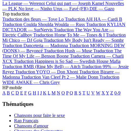
La League —
Werenoi
Celui qui part —
Joseph Kamel
Nouvelles
—
PLK
No love —
Ninho
Urus —
Favé (FR)
DIE —
Gazo
Top traduction
Traduction des fleurs —
Tove Lo
Traduction AH HA —
Cardi B
Traduction Coulda Shoulda Woulda —
Russ
Traduction KYLIAN
DICTADOR —
SurNervis
Traduction The Way You Are —
Electric Callboy
Traduction Home To Me —
Tones & I
Traduction
Mi Chico —
DJ Goja
Traduction My Body Isn't Ready —
Sombr
Traduction Danceteria —
Madonna
Traduction MORNING DEW
(DONK) —
Beyoncé
Traduction Hush —
Muse
Traduction The
Time Of My Life —
Benson Boone
Traduction Camera —
Charli
XCX
Traduction Happiness is So Sad —
Swedish House Mafia
Traduction RMB (Ring My Bell) —
Aitch
Traduction 99% —
Jessie
Reyez
Traduction YOYO —
Don Xhoni
Traduction Bizarre —
Madonna
Traduction Van Cleef Pt 2 —
Malie Donn
Traduction
WIDE AWAKE —
Chris Grey
HP mobile
A
B
C
D
E
F
G
H
I
J
K
L
M
N
O
P
Q
R
S
T
U
V
W
X
Y
Z
0-9
Thématiques
Chansons pour faire le sexe
Rap Français
Chansons d'amour