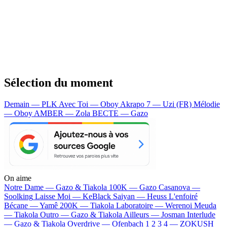
Sélection du moment
Demain — PLK
Avec Toi — Oboy
Akrapo 7 — Uzi (FR)
Mélodie
— Oboy
AMBER — Zola
BECTE — Gazo
On aime
Notre Dame —
Gazo & Tiakola
100K —
Gazo
Casanova —
Soolking
Laisse Moi —
KeBlack
Saiyan —
Heuss L'enfoiré
Bécane —
Yamê
200K —
Tiakola
Laboratoire —
Werenoi
Meuda
—
Tiakola
Outro —
Gazo & Tiakola
Ailleurs —
Josman
Interlude
—
Gazo & Tiakola
Overdrive —
Ofenbach
1 2 3 4 —
ZOKUSH