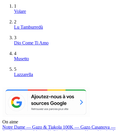
1
Volare
2
Lu Tamburredù
3
Dio Come Ti Amo
4
Musetto
5
Lazzarella
On aime
Notre Dame —
Gazo & Tiakola
100K —
Gazo
Casanova —