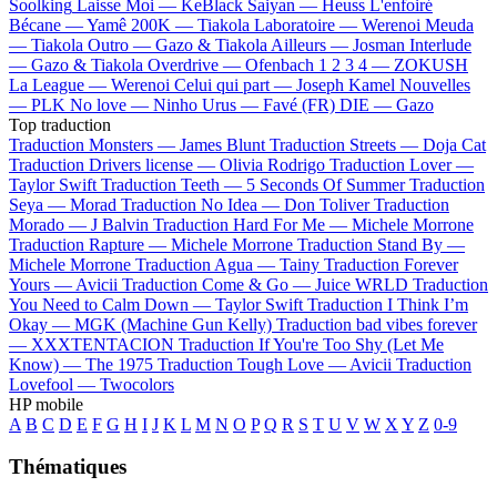
Soolking
Laisse Moi —
KeBlack
Saiyan —
Heuss L'enfoiré
Bécane —
Yamê
200K —
Tiakola
Laboratoire —
Werenoi
Meuda
—
Tiakola
Outro —
Gazo & Tiakola
Ailleurs —
Josman
Interlude
—
Gazo & Tiakola
Overdrive —
Ofenbach
1 2 3 4 —
ZOKUSH
La League —
Werenoi
Celui qui part —
Joseph Kamel
Nouvelles
—
PLK
No love —
Ninho
Urus —
Favé (FR)
DIE —
Gazo
Top traduction
Traduction Monsters —
James Blunt
Traduction Streets —
Doja Cat
Traduction Drivers license —
Olivia Rodrigo
Traduction Lover —
Taylor Swift
Traduction Teeth —
5 Seconds Of Summer
Traduction
Seya —
Morad
Traduction No Idea —
Don Toliver
Traduction
Morado —
J Balvin
Traduction Hard For Me —
Michele Morrone
Traduction Rapture —
Michele Morrone
Traduction Stand By —
Michele Morrone
Traduction Agua —
Tainy
Traduction Forever
Yours —
Avicii
Traduction Come & Go —
Juice WRLD
Traduction
You Need to Calm Down —
Taylor Swift
Traduction I Think I’m
Okay —
MGK (Machine Gun Kelly)
Traduction bad vibes forever
—
XXXTENTACION
Traduction If You're Too Shy (Let Me
Know) —
The 1975
Traduction Tough Love —
Avicii
Traduction
Lovefool —
Twocolors
HP mobile
A
B
C
D
E
F
G
H
I
J
K
L
M
N
O
P
Q
R
S
T
U
V
W
X
Y
Z
0-9
Thématiques