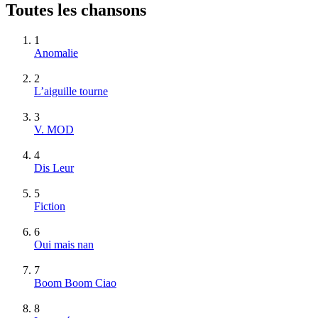
Toutes les chansons
1
Anomalie
2
L’aiguille tourne
3
V. MOD
4
Dis Leur
5
Fiction
6
Oui mais nan
7
Boom Boom Ciao
8