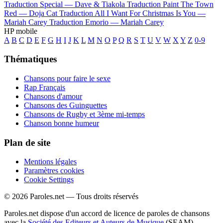
Traduction Special —
Dave & Tiakola
Traduction Paint The Town
Red —
Doja Cat
Traduction All I Want For Christmas Is You —
Mariah Carey
Traduction Emorio —
Mariah Carey
HP mobile
A
B
C
D
E
F
G
H
I
J
K
L
M
N
O
P
Q
R
S
T
U
V
W
X
Y
Z
0-9
Thématiques
Chansons pour faire le sexe
Rap Français
Chansons d'amour
Chansons des Guinguettes
Chansons de Rugby et 3ème mi-temps
Chanson bonne humeur
Plan de site
Mentions légales
Paramètres cookies
Cookie Settings
© 2026 Paroles.net — Tous droits réservés
Paroles.net dispose d'un accord de licence de paroles de chansons
avec la
Société des Editeurs et Auteurs de Musique
(SEAM)