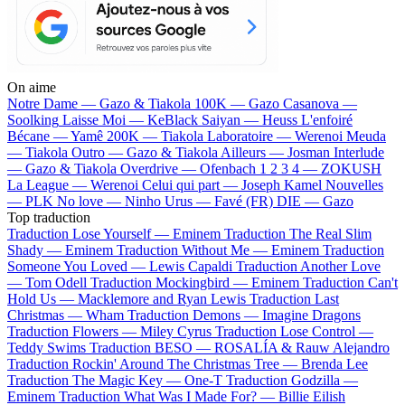
On aime
Notre Dame —
Gazo & Tiakola
100K —
Gazo
Casanova —
Soolking
Laisse Moi —
KeBlack
Saiyan —
Heuss L'enfoiré
Bécane —
Yamê
200K —
Tiakola
Laboratoire —
Werenoi
Meuda
—
Tiakola
Outro —
Gazo & Tiakola
Ailleurs —
Josman
Interlude
—
Gazo & Tiakola
Overdrive —
Ofenbach
1 2 3 4 —
ZOKUSH
La League —
Werenoi
Celui qui part —
Joseph Kamel
Nouvelles
—
PLK
No love —
Ninho
Urus —
Favé (FR)
DIE —
Gazo
Top traduction
Traduction Lose Yourself —
Eminem
Traduction The Real Slim
Shady —
Eminem
Traduction Without Me —
Eminem
Traduction
Someone You Loved —
Lewis Capaldi
Traduction Another Love
—
Tom Odell
Traduction Mockingbird —
Eminem
Traduction Can't
Hold Us —
Macklemore and Ryan Lewis
Traduction Last
Christmas —
Wham
Traduction Demons —
Imagine Dragons
Traduction Flowers —
Miley Cyrus
Traduction Lose Control —
Teddy Swims
Traduction BESO —
ROSALÍA & Rauw Alejandro
Traduction Rockin' Around The Christmas Tree —
Brenda Lee
Traduction The Magic Key —
One-T
Traduction Godzilla —
Eminem
Traduction What Was I Made For? —
Billie Eilish