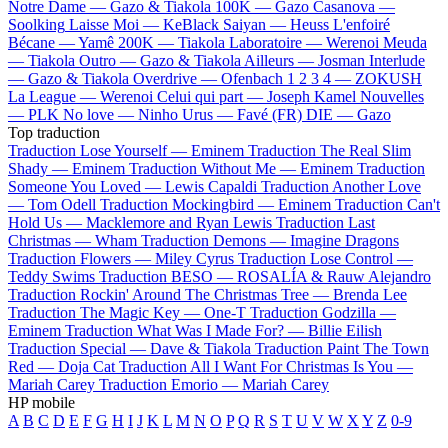
Notre Dame —
Gazo & Tiakola
100K —
Gazo
Casanova —
Soolking
Laisse Moi —
KeBlack
Saiyan —
Heuss L'enfoiré
Bécane —
Yamê
200K —
Tiakola
Laboratoire —
Werenoi
Meuda
—
Tiakola
Outro —
Gazo & Tiakola
Ailleurs —
Josman
Interlude
—
Gazo & Tiakola
Overdrive —
Ofenbach
1 2 3 4 —
ZOKUSH
La League —
Werenoi
Celui qui part —
Joseph Kamel
Nouvelles
—
PLK
No love —
Ninho
Urus —
Favé (FR)
DIE —
Gazo
Top traduction
Traduction Lose Yourself —
Eminem
Traduction The Real Slim
Shady —
Eminem
Traduction Without Me —
Eminem
Traduction
Someone You Loved —
Lewis Capaldi
Traduction Another Love
—
Tom Odell
Traduction Mockingbird —
Eminem
Traduction Can't
Hold Us —
Macklemore and Ryan Lewis
Traduction Last
Christmas —
Wham
Traduction Demons —
Imagine Dragons
Traduction Flowers —
Miley Cyrus
Traduction Lose Control —
Teddy Swims
Traduction BESO —
ROSALÍA & Rauw Alejandro
Traduction Rockin' Around The Christmas Tree —
Brenda Lee
Traduction The Magic Key —
One-T
Traduction Godzilla —
Eminem
Traduction What Was I Made For? —
Billie Eilish
Traduction Special —
Dave & Tiakola
Traduction Paint The Town
Red —
Doja Cat
Traduction All I Want For Christmas Is You —
Mariah Carey
Traduction Emorio —
Mariah Carey
HP mobile
A
B
C
D
E
F
G
H
I
J
K
L
M
N
O
P
Q
R
S
T
U
V
W
X
Y
Z
0-9