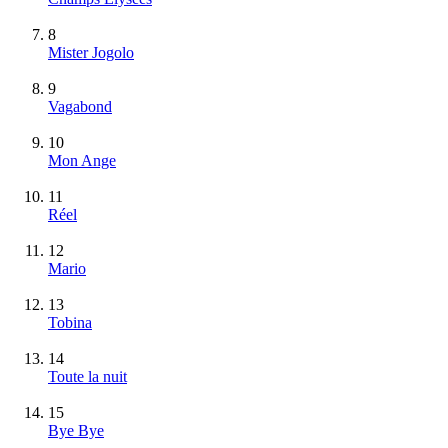
8
Mister Jogolo
9
Vagabond
10
Mon Ange
11
Réel
12
Mario
13
Tobina
14
Toute la nuit
15
Bye Bye