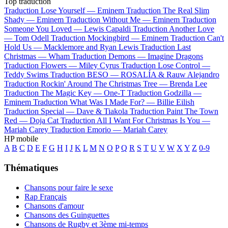
Top traduction
Traduction Lose Yourself —
Eminem
Traduction The Real Slim
Shady —
Eminem
Traduction Without Me —
Eminem
Traduction
Someone You Loved —
Lewis Capaldi
Traduction Another Love
—
Tom Odell
Traduction Mockingbird —
Eminem
Traduction Can't
Hold Us —
Macklemore and Ryan Lewis
Traduction Last
Christmas —
Wham
Traduction Demons —
Imagine Dragons
Traduction Flowers —
Miley Cyrus
Traduction Lose Control —
Teddy Swims
Traduction BESO —
ROSALÍA & Rauw Alejandro
Traduction Rockin' Around The Christmas Tree —
Brenda Lee
Traduction The Magic Key —
One-T
Traduction Godzilla —
Eminem
Traduction What Was I Made For? —
Billie Eilish
Traduction Special —
Dave & Tiakola
Traduction Paint The Town
Red —
Doja Cat
Traduction All I Want For Christmas Is You —
Mariah Carey
Traduction Emorio —
Mariah Carey
HP mobile
A
B
C
D
E
F
G
H
I
J
K
L
M
N
O
P
Q
R
S
T
U
V
W
X
Y
Z
0-9
Thématiques
Chansons pour faire le sexe
Rap Français
Chansons d'amour
Chansons des Guinguettes
Chansons de Rugby et 3ème mi-temps