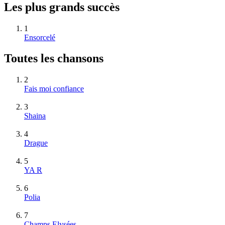
Les plus grands succès
1
Ensorcelé
Toutes les chansons
2
Fais moi confiance
3
Shaina
4
Drague
5
YA R
6
Polia
7
Champs Elysées