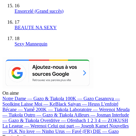
16
Ensorcelé
(Grand succès)
17
BEAUTE NA SEXY
18
Sexy Mannequin
On aime
Notre Dame —
Gazo & Tiakola
100K —
Gazo
Casanova —
Soolking
Laisse Moi —
KeBlack
Saiyan —
Heuss L'enfoiré
Bécane —
Yamê
200K —
Tiakola
Laboratoire —
Werenoi
Meuda
—
Tiakola
Outro —
Gazo & Tiakola
Ailleurs —
Josman
Interlude
—
Gazo & Tiakola
Overdrive —
Ofenbach
1 2 3 4 —
ZOKUSH
La League —
Werenoi
Celui qui part —
Joseph Kamel
Nouvelles
—
PLK
No love —
Ninho
Urus —
Favé (FR)
DIE —
Gazo