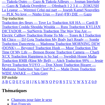
—
Tiakola
Outro —
Gazo & Tiakola
Ailleurs —
Josman
Interlude
—
Gazo & Tiakola
Overdrive —
Ofenbach
1 2 3 4 —
ZOKUSH
La League —
Werenoi
Celui qui part —
Joseph Kamel
Nouvelles
—
PLK
No love —
Ninho
Urus —
Favé (FR)
DIE —
Gazo
Top traduction
Traduction des fleurs —
Tove Lo
Traduction AH HA —
Cardi B
Traduction Coulda Shoulda Woulda —
Russ
Traduction KYLIAN
DICTADOR —
SurNervis
Traduction The Way You Are —
Electric Callboy
Traduction Home To Me —
Tones & I
Traduction
Mi Chico —
DJ Goja
Traduction My Body Isn't Ready —
Sombr
Traduction Danceteria —
Madonna
Traduction MORNING DEW
(DONK) —
Beyoncé
Traduction Hush —
Muse
Traduction The
Time Of My Life —
Benson Boone
Traduction Camera —
Charli
XCX
Traduction Happiness is So Sad —
Swedish House Mafia
Traduction RMB (Ring My Bell) —
Aitch
Traduction 99% —
Jessie
Reyez
Traduction YOYO —
Don Xhoni
Traduction Bizarre —
Madonna
Traduction Van Cleef Pt 2 —
Malie Donn
Traduction
WIDE AWAKE —
Chris Grey
HP mobile
A
B
C
D
E
F
G
H
I
J
K
L
M
N
O
P
Q
R
S
T
U
V
W
X
Y
Z
0-9
Thématiques
Chansons pour faire le sexe
Rap Français