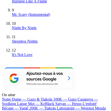
Burning Like A Flame
9
Mr. Scary
(Instrumental)
10
Night By Night
11
Sleepless Nights
12
It's Not Love
On aime
Notre Dame —
Gazo & Tiakola
100K —
Gazo
Casanova —
Soolking
Laisse Moi —
KeBlack
Saiyan —
Heuss L'enfoiré
Bécane —
Yamê
200K —
Tiakola
Laboratoire —
Werenoi
Meuda