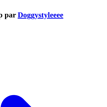
Up par
Doggystyleeee