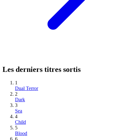
Les derniers titres sortis
1
Dual Terror
2
Dark
3
Sea
4
Child
5
Blood
6