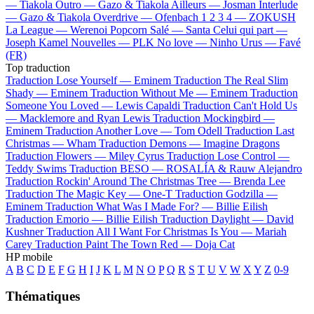
—
Tiakola
Outro —
Gazo & Tiakola
Ailleurs —
Josman
Interlude
—
Gazo & Tiakola
Overdrive —
Ofenbach
1 2 3 4 —
ZOKUSH
La League —
Werenoi
Popcorn Salé —
Santa
Celui qui part —
Joseph Kamel
Nouvelles —
PLK
No love —
Ninho
Urus —
Favé
(FR)
Top traduction
Traduction Lose Yourself —
Eminem
Traduction The Real Slim
Shady —
Eminem
Traduction Without Me —
Eminem
Traduction
Someone You Loved —
Lewis Capaldi
Traduction Can't Hold Us
—
Macklemore and Ryan Lewis
Traduction Mockingbird —
Eminem
Traduction Another Love —
Tom Odell
Traduction Last
Christmas —
Wham
Traduction Demons —
Imagine Dragons
Traduction Flowers —
Miley Cyrus
Traduction Lose Control —
Teddy Swims
Traduction BESO —
ROSALÍA & Rauw Alejandro
Traduction Rockin' Around The Christmas Tree —
Brenda Lee
Traduction The Magic Key —
One-T
Traduction Godzilla —
Eminem
Traduction What Was I Made For? —
Billie Eilish
Traduction Emorio —
Billie Eilish
Traduction Daylight —
David
Kushner
Traduction All I Want For Christmas Is You —
Mariah
Carey
Traduction Paint The Town Red —
Doja Cat
HP mobile
A
B
C
D
E
F
G
H
I
J
K
L
M
N
O
P
Q
R
S
T
U
V
W
X
Y
Z
0-9
Thématiques