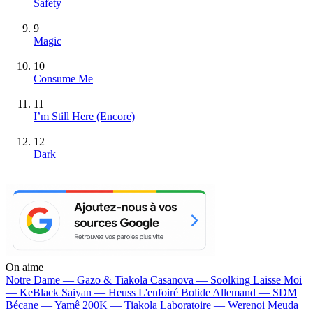
Safety
9
Magic
10
Consume Me
11
I’m Still Here (Encore)
12
Dark
On aime
Notre Dame —
Gazo & Tiakola
Casanova —
Soolking
Laisse Moi
—
KeBlack
Saiyan —
Heuss L'enfoiré
Bolide Allemand —
SDM
Bécane —
Yamê
200K —
Tiakola
Laboratoire —
Werenoi
Meuda