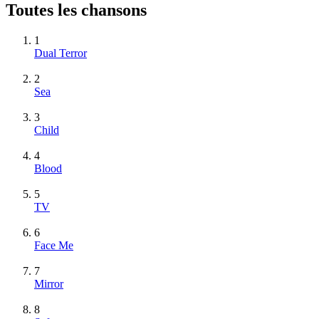
Toutes les chansons
1
Dual Terror
2
Sea
3
Child
4
Blood
5
TV
6
Face Me
7
Mirror
8