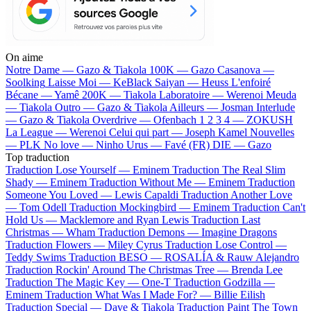
On aime
Notre Dame —
Gazo & Tiakola
100K —
Gazo
Casanova —
Soolking
Laisse Moi —
KeBlack
Saiyan —
Heuss L'enfoiré
Bécane —
Yamê
200K —
Tiakola
Laboratoire —
Werenoi
Meuda
—
Tiakola
Outro —
Gazo & Tiakola
Ailleurs —
Josman
Interlude
—
Gazo & Tiakola
Overdrive —
Ofenbach
1 2 3 4 —
ZOKUSH
La League —
Werenoi
Celui qui part —
Joseph Kamel
Nouvelles
—
PLK
No love —
Ninho
Urus —
Favé (FR)
DIE —
Gazo
Top traduction
Traduction Lose Yourself —
Eminem
Traduction The Real Slim
Shady —
Eminem
Traduction Without Me —
Eminem
Traduction
Someone You Loved —
Lewis Capaldi
Traduction Another Love
—
Tom Odell
Traduction Mockingbird —
Eminem
Traduction Can't
Hold Us —
Macklemore and Ryan Lewis
Traduction Last
Christmas —
Wham
Traduction Demons —
Imagine Dragons
Traduction Flowers —
Miley Cyrus
Traduction Lose Control —
Teddy Swims
Traduction BESO —
ROSALÍA & Rauw Alejandro
Traduction Rockin' Around The Christmas Tree —
Brenda Lee
Traduction The Magic Key —
One-T
Traduction Godzilla —
Eminem
Traduction What Was I Made For? —
Billie Eilish
Traduction Special —
Dave & Tiakola
Traduction Paint The Town