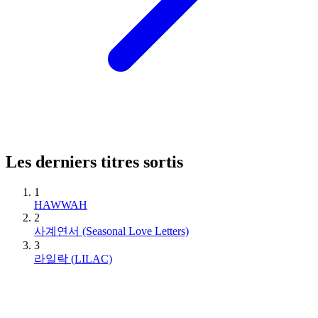
Les derniers titres sortis
1
HAWWAH
2
사계연서 (Seasonal Love Letters)
3
라일락 (LILAC)