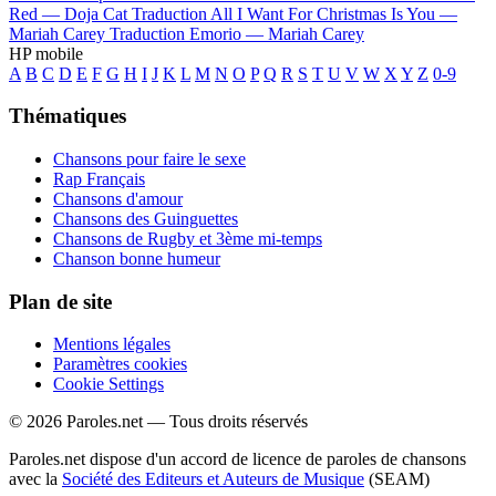
Red —
Doja Cat
Traduction All I Want For Christmas Is You —
Mariah Carey
Traduction Emorio —
Mariah Carey
HP mobile
A
B
C
D
E
F
G
H
I
J
K
L
M
N
O
P
Q
R
S
T
U
V
W
X
Y
Z
0-9
Thématiques
Chansons pour faire le sexe
Rap Français
Chansons d'amour
Chansons des Guinguettes
Chansons de Rugby et 3ème mi-temps
Chanson bonne humeur
Plan de site
Mentions légales
Paramètres cookies
Cookie Settings
© 2026 Paroles.net — Tous droits réservés
Paroles.net dispose d'un accord de licence de paroles de chansons
avec la
Société des Editeurs et Auteurs de Musique
(SEAM)