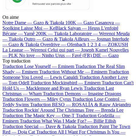
On aime
Notre Dame —
Gazo & Tiakola
100K —
Gazo
Casanova —
Soolking
Laisse Moi —
KeBlack
Saiyan —
Heuss L'enfoiré
Bécane —
Yamê
200K —
Tiakola
Laboratoire —
Werenoi
Meuda
—
Tiakola
Outro —
Gazo & Tiakola
Ailleurs —
Josman
Interlude
—
Gazo & Tiakola
Overdrive —
Ofenbach
1 2 3 4 —
ZOKUSH
La League —
Werenoi
Celui qui part —
Joseph Kamel
Nouvelles
—
PLK
No love —
Ninho
Urus —
Favé (FR)
DIE —
Gazo
Top traduction
Traduction Lose Yourself —
Eminem
Traduction The Real Slim
Shady —
Eminem
Traduction Without Me —
Eminem
Traduction
Someone You Loved —
Lewis Capaldi
Traduction Another Love
—
Tom Odell
Traduction Mockingbird —
Eminem
Traduction Can't
Hold Us —
Macklemore and Ryan Lewis
Traduction Last
Christmas —
Wham
Traduction Demons —
Imagine Dragons
Traduction Flowers —
Miley Cyrus
Traduction Lose Control —
Teddy Swims
Traduction BESO —
ROSALÍA & Rauw Alejandro
Traduction Rockin' Around The Christmas Tree —
Brenda Lee
Traduction The Magic Key —
One-T
Traduction Godzilla —
Eminem
Traduction What Was I Made For? —
Billie Eilish
Traduction Special —
Dave & Tiakola
Traduction Paint The Town
Red —
Doja Cat
Traduction All I Want For Christmas Is You —