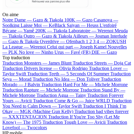
On aime
Notre Dame —
Gazo & Tiakola
100K —
Gazo
Casanova —
Soolking
Laisse Moi —
KeBlack
Saiyan —
Heuss L'enfoiré
Bécane —
Yamê
200K —
Tiakola
Laboratoire —
Werenoi
Meuda
—
Tiakola
Outro —
Gazo & Tiakola
Ailleurs —
Josman
Interlude
—
Gazo & Tiakola
Overdrive —
Ofenbach
1 2 3 4 —
ZOKUSH
La League —
Werenoi
Celui qui part —
Joseph Kamel
Nouvelles
—
PLK
No love —
Ninho
Urus —
Favé (FR)
DIE —
Gazo
Top traduction
Traduction Monsters —
James Blunt
Traduction Streets —
Doja Cat
Traduction Drivers license —
Olivia Rodrigo
Traduction Lover —
Taylor Swift
Traduction Teeth —
5 Seconds Of Summer
Traduction
Seya —
Morad
Traduction No Idea —
Don Toliver
Traduction
Morado —
J Balvin
Traduction Hard For Me —
Michele Morrone
Traduction Rapture —
Michele Morrone
Traduction Stand By —
Michele Morrone
Traduction Agua —
Tainy
Traduction Forever
Yours —
Avicii
Traduction Come & Go —
Juice WRLD
Traduction
You Need to Calm Down —
Taylor Swift
Traduction I Think I’m
Okay —
MGK (Machine Gun Kelly)
Traduction bad vibes forever
—
XXXTENTACION
Traduction If You're Too Shy (Let Me
Know) —
The 1975
Traduction Tough Love —
Avicii
Traduction
Lovefool —
Twocolors
HP mobile