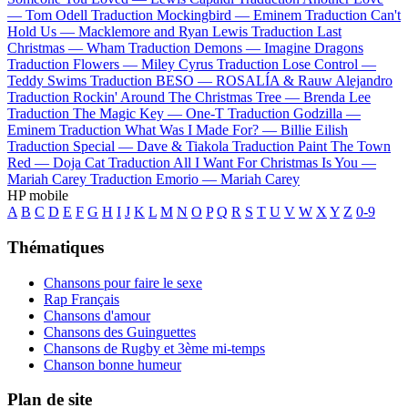
—
Tom Odell
Traduction Mockingbird —
Eminem
Traduction Can't
Hold Us —
Macklemore and Ryan Lewis
Traduction Last
Christmas —
Wham
Traduction Demons —
Imagine Dragons
Traduction Flowers —
Miley Cyrus
Traduction Lose Control —
Teddy Swims
Traduction BESO —
ROSALÍA & Rauw Alejandro
Traduction Rockin' Around The Christmas Tree —
Brenda Lee
Traduction The Magic Key —
One-T
Traduction Godzilla —
Eminem
Traduction What Was I Made For? —
Billie Eilish
Traduction Special —
Dave & Tiakola
Traduction Paint The Town
Red —
Doja Cat
Traduction All I Want For Christmas Is You —
Mariah Carey
Traduction Emorio —
Mariah Carey
HP mobile
A
B
C
D
E
F
G
H
I
J
K
L
M
N
O
P
Q
R
S
T
U
V
W
X
Y
Z
0-9
Thématiques
Chansons pour faire le sexe
Rap Français
Chansons d'amour
Chansons des Guinguettes
Chansons de Rugby et 3ème mi-temps
Chanson bonne humeur
Plan de site