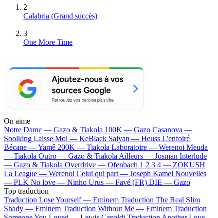
2
Calabria
(Grand succès)
3
One More Time
On aime
Notre Dame —
Gazo & Tiakola
100K —
Gazo
Casanova —
Soolking
Laisse Moi —
KeBlack
Saiyan —
Heuss L'enfoiré
Bécane —
Yamê
200K —
Tiakola
Laboratoire —
Werenoi
Meuda
—
Tiakola
Outro —
Gazo & Tiakola
Ailleurs —
Josman
Interlude
—
Gazo & Tiakola
Overdrive —
Ofenbach
1 2 3 4 —
ZOKUSH
La League —
Werenoi
Celui qui part —
Joseph Kamel
Nouvelles
—
PLK
No love —
Ninho
Urus —
Favé (FR)
DIE —
Gazo
Top traduction
Traduction Lose Yourself —
Eminem
Traduction The Real Slim
Shady —
Eminem
Traduction Without Me —
Eminem
Traduction
Someone You Loved —
Lewis Capaldi
Traduction Another Love