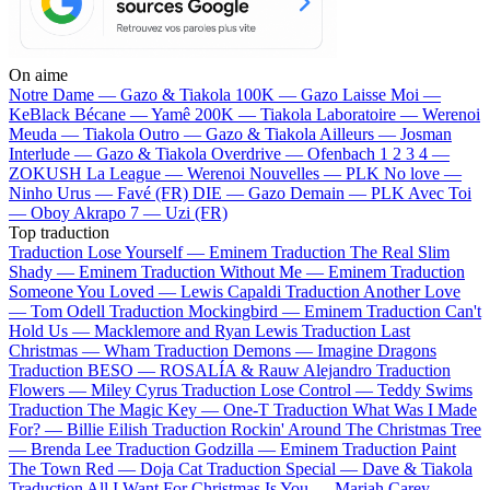
On aime
Notre Dame —
Gazo & Tiakola
100K —
Gazo
Laisse Moi —
KeBlack
Bécane —
Yamê
200K —
Tiakola
Laboratoire —
Werenoi
Meuda —
Tiakola
Outro —
Gazo & Tiakola
Ailleurs —
Josman
Interlude —
Gazo & Tiakola
Overdrive —
Ofenbach
1 2 3 4 —
ZOKUSH
La League —
Werenoi
Nouvelles —
PLK
No love —
Ninho
Urus —
Favé (FR)
DIE —
Gazo
Demain —
PLK
Avec Toi
—
Oboy
Akrapo 7 —
Uzi (FR)
Top traduction
Traduction Lose Yourself —
Eminem
Traduction The Real Slim
Shady —
Eminem
Traduction Without Me —
Eminem
Traduction
Someone You Loved —
Lewis Capaldi
Traduction Another Love
—
Tom Odell
Traduction Mockingbird —
Eminem
Traduction Can't
Hold Us —
Macklemore and Ryan Lewis
Traduction Last
Christmas —
Wham
Traduction Demons —
Imagine Dragons
Traduction BESO —
ROSALÍA & Rauw Alejandro
Traduction
Flowers —
Miley Cyrus
Traduction Lose Control —
Teddy Swims
Traduction The Magic Key —
One-T
Traduction What Was I Made
For? —
Billie Eilish
Traduction Rockin' Around The Christmas Tree
—
Brenda Lee
Traduction Godzilla —
Eminem
Traduction Paint
The Town Red —
Doja Cat
Traduction Special —
Dave & Tiakola
Traduction All I Want For Christmas Is You —
Mariah Carey