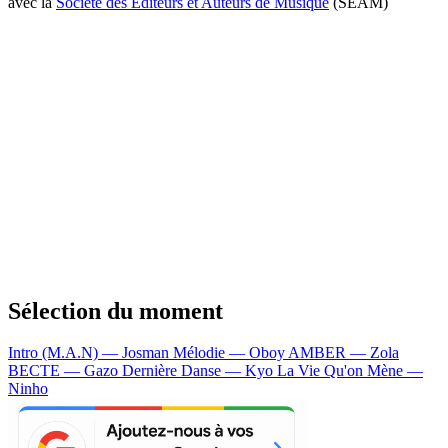
avec la
Société des Editeurs et Auteurs de Musique
(SEAM)
Sélection du moment
Intro (M.A.N) — Josman
Mélodie — Oboy
AMBER — Zola
BECTE — Gazo
Dernière Danse — Kyo
La Vie Qu'on Mène —
Ninho