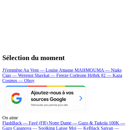
Sélection du moment
J't'emmène Au Vent — Louise Attaque
MAHMOUMA — Niaks
Ciao — Werenoi
Shavkat — Freeze Corleone
Hrtbrk #2 — Kaza
Cosmos — Oboy
On aime
FlashBack —
Favé (FR)
Notre Dame —
Gazo & Tiakola
100K —
Gazo
Casanova —
Soolking
Laisse Moi —
KeBlack
Saiyan —