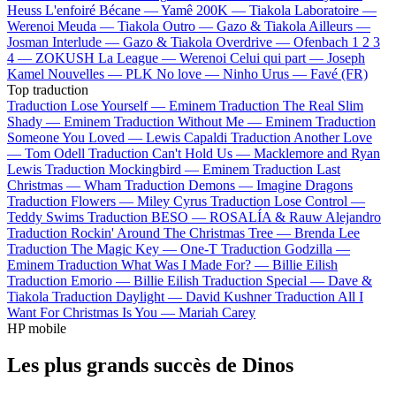
Heuss L'enfoiré
Bécane —
Yamê
200K —
Tiakola
Laboratoire —
Werenoi
Meuda —
Tiakola
Outro —
Gazo & Tiakola
Ailleurs —
Josman
Interlude —
Gazo & Tiakola
Overdrive —
Ofenbach
1 2 3
4 —
ZOKUSH
La League —
Werenoi
Celui qui part —
Joseph
Kamel
Nouvelles —
PLK
No love —
Ninho
Urus —
Favé (FR)
Top traduction
Traduction Lose Yourself —
Eminem
Traduction The Real Slim
Shady —
Eminem
Traduction Without Me —
Eminem
Traduction
Someone You Loved —
Lewis Capaldi
Traduction Another Love
—
Tom Odell
Traduction Can't Hold Us —
Macklemore and Ryan
Lewis
Traduction Mockingbird —
Eminem
Traduction Last
Christmas —
Wham
Traduction Demons —
Imagine Dragons
Traduction Flowers —
Miley Cyrus
Traduction Lose Control —
Teddy Swims
Traduction BESO —
ROSALÍA & Rauw Alejandro
Traduction Rockin' Around The Christmas Tree —
Brenda Lee
Traduction The Magic Key —
One-T
Traduction Godzilla —
Eminem
Traduction What Was I Made For? —
Billie Eilish
Traduction Emorio —
Billie Eilish
Traduction Special —
Dave &
Tiakola
Traduction Daylight —
David Kushner
Traduction All I
Want For Christmas Is You —
Mariah Carey
HP mobile
Les plus grands succès de Dinos