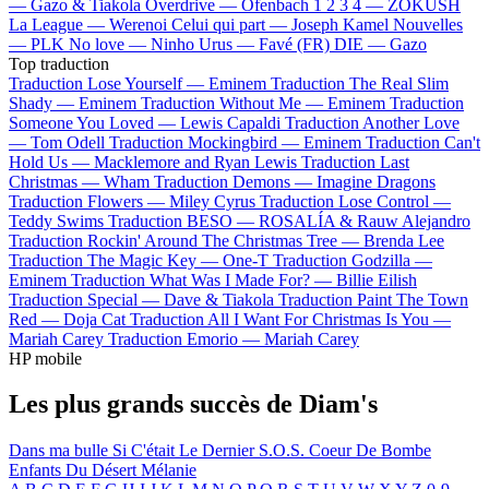
—
Gazo & Tiakola
Overdrive —
Ofenbach
1 2 3 4 —
ZOKUSH
La League —
Werenoi
Celui qui part —
Joseph Kamel
Nouvelles
—
PLK
No love —
Ninho
Urus —
Favé (FR)
DIE —
Gazo
Top traduction
Traduction Lose Yourself —
Eminem
Traduction The Real Slim
Shady —
Eminem
Traduction Without Me —
Eminem
Traduction
Someone You Loved —
Lewis Capaldi
Traduction Another Love
—
Tom Odell
Traduction Mockingbird —
Eminem
Traduction Can't
Hold Us —
Macklemore and Ryan Lewis
Traduction Last
Christmas —
Wham
Traduction Demons —
Imagine Dragons
Traduction Flowers —
Miley Cyrus
Traduction Lose Control —
Teddy Swims
Traduction BESO —
ROSALÍA & Rauw Alejandro
Traduction Rockin' Around The Christmas Tree —
Brenda Lee
Traduction The Magic Key —
One-T
Traduction Godzilla —
Eminem
Traduction What Was I Made For? —
Billie Eilish
Traduction Special —
Dave & Tiakola
Traduction Paint The Town
Red —
Doja Cat
Traduction All I Want For Christmas Is You —
Mariah Carey
Traduction Emorio —
Mariah Carey
HP mobile
Les plus grands succès de Diam's
Dans ma bulle
Si C'était Le Dernier
S.O.S.
Coeur De Bombe
Enfants Du Désert
Mélanie