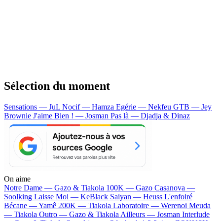
Sélection du moment
Sensations — JuL
Nocif — Hamza
Egérie — Nekfeu
GTB — Jey
Brownie
J'aime Bien ! — Josman
Pas là — Djadja & Dinaz
On aime
Notre Dame —
Gazo & Tiakola
100K —
Gazo
Casanova —
Soolking
Laisse Moi —
KeBlack
Saiyan —
Heuss L'enfoiré
Bécane —
Yamê
200K —
Tiakola
Laboratoire —
Werenoi
Meuda
—
Tiakola
Outro —
Gazo & Tiakola
Ailleurs —
Josman
Interlude