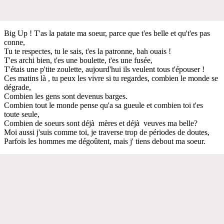
Big Up ! T'as la patate ma soeur, parce que t'es belle et qu't'es pas
conne,
Tu te respectes, tu le sais, t'es la patronne, bah ouais !
T'es archi bien, t'es une boulette, t'es une fusée,
T'étais une p'tite zoulette, aujourd'hui ils veulent tous t'épouser !
Ces matins là , tu peux les vivre si tu regardes, combien le monde se
dégrade,
Combien les gens sont devenus barges.
Combien tout le monde pense qu'a sa gueule et combien toi t'es
toute seule,
Combien de soeurs sont déjà mères et déjà veuves ma belle?
Moi aussi j'suis comme toi, je traverse trop de périodes de doutes,
Parfois les hommes me dégoûtent, mais j' tiens debout ma soeur.