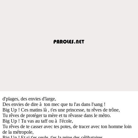
d'plages, des envies d'large,
Des envies de dire à ton mec que tu l'as dans l'sang !
Big Up ! Ces matins là , t'es une princesse, tu rêves de trône,
Tu rêves de protéger ta mère et tu rêvasse dans le métro.
Big Up ! Tu vas au taff ou à l'école,
Tu rêves de te casser avec tes potes, de tracer avec ton homme loin
de la métropole,
Big Up ! Et si t'es seule, t'es la reine des célibataires,