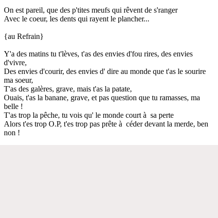
On est pareil, que des p'tites meufs qui rêvent de s'ranger
Avec le coeur, les dents qui rayent le plancher...
{au Refrain}
Y'a des matins tu t'lèves, t'as des envies d'fou rires, des envies
d'vivre,
Des envies d'courir, des envies d' dire au monde que t'as le sourire
ma soeur,
T'as des galères, grave, mais t'as la patate,
Ouais, t'as la banane, grave, et pas question que tu ramasses, ma
belle !
T'as trop la pêche, tu vois qu' le monde court à sa perte
Alors t'es trop O.P, t'es trop pas prête à céder devant la merde, ben
non !