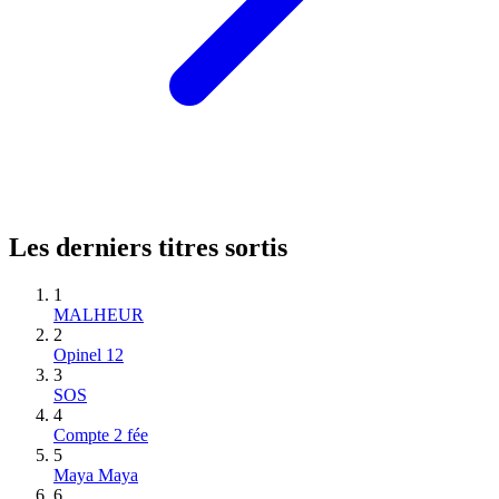
Les derniers titres sortis
1
MALHEUR
2
Opinel 12
3
SOS
4
Compte 2 fée
5
Maya Maya
6