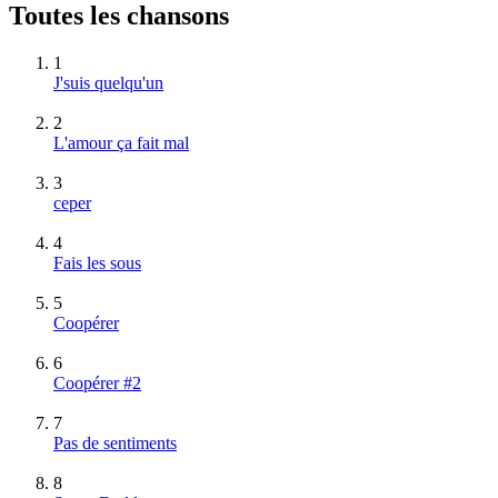
Toutes les chansons
1
J'suis quelqu'un
2
L'amour ça fait mal
3
ceper
4
Fais les sous
5
Coopérer
6
Coopérer #2
7
Pas de sentiments
8