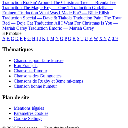
Traduction Rockin' Around The Christmas Tree —
Brenda Lee
Traduction The Magic Key —
One-T
Traduction Godzilla —
Eminem
Traduction What Was I Made For? —
Billie Eilish
Traduction Special —
Dave & Tiakola
Traduction Paint The Town
Red —
Doja Cat
Traduction All I Want For Christmas Is You —
Mariah Carey
Traduction Emorio —
Mariah Carey
HP mobile
A
B
C
D
E
F
G
H
I
J
K
L
M
N
O
P
Q
R
S
T
U
V
W
X
Y
Z
0-9
Thématiques
Chansons pour faire le sexe
Rap Français
Chansons d'amour
Chansons des Guinguettes
Chansons de Rugby et 3ème mi-temps
Chanson bonne humeur
Plan de site
Mentions légales
Paramètres cookies
Cookie Settings