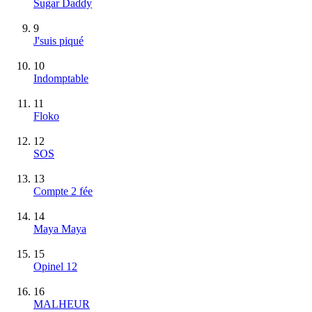
Sugar Daddy
9
J'suis piqué
10
Indomptable
11
Floko
12
SOS
13
Compte 2 fée
14
Maya Maya
15
Opinel 12
16
MALHEUR