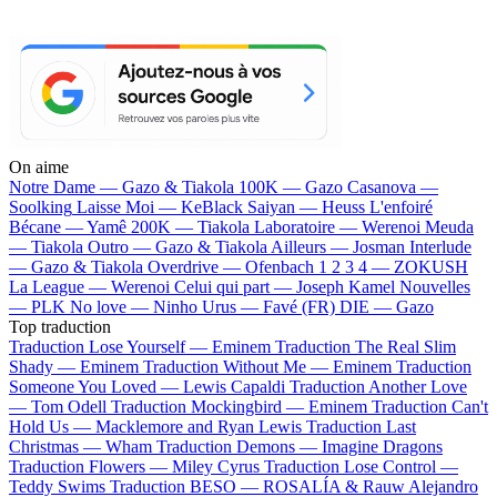
On aime
Notre Dame —
Gazo & Tiakola
100K —
Gazo
Casanova —
Soolking
Laisse Moi —
KeBlack
Saiyan —
Heuss L'enfoiré
Bécane —
Yamê
200K —
Tiakola
Laboratoire —
Werenoi
Meuda
—
Tiakola
Outro —
Gazo & Tiakola
Ailleurs —
Josman
Interlude
—
Gazo & Tiakola
Overdrive —
Ofenbach
1 2 3 4 —
ZOKUSH
La League —
Werenoi
Celui qui part —
Joseph Kamel
Nouvelles
—
PLK
No love —
Ninho
Urus —
Favé (FR)
DIE —
Gazo
Top traduction
Traduction Lose Yourself —
Eminem
Traduction The Real Slim
Shady —
Eminem
Traduction Without Me —
Eminem
Traduction
Someone You Loved —
Lewis Capaldi
Traduction Another Love
—
Tom Odell
Traduction Mockingbird —
Eminem
Traduction Can't
Hold Us —
Macklemore and Ryan Lewis
Traduction Last
Christmas —
Wham
Traduction Demons —
Imagine Dragons
Traduction Flowers —
Miley Cyrus
Traduction Lose Control —
Teddy Swims
Traduction BESO —
ROSALÍA & Rauw Alejandro