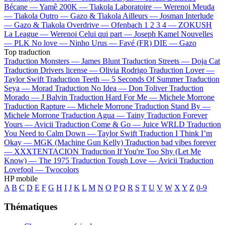
Bécane —
Yamê
200K —
Tiakola
Laboratoire —
Werenoi
Meuda
—
Tiakola
Outro —
Gazo & Tiakola
Ailleurs —
Josman
Interlude
—
Gazo & Tiakola
Overdrive —
Ofenbach
1 2 3 4 —
ZOKUSH
La League —
Werenoi
Celui qui part —
Joseph Kamel
Nouvelles
—
PLK
No love —
Ninho
Urus —
Favé (FR)
DIE —
Gazo
Top traduction
Traduction Monsters —
James Blunt
Traduction Streets —
Doja Cat
Traduction Drivers license —
Olivia Rodrigo
Traduction Lover —
Taylor Swift
Traduction Teeth —
5 Seconds Of Summer
Traduction
Seya —
Morad
Traduction No Idea —
Don Toliver
Traduction
Morado —
J Balvin
Traduction Hard For Me —
Michele Morrone
Traduction Rapture —
Michele Morrone
Traduction Stand By —
Michele Morrone
Traduction Agua —
Tainy
Traduction Forever
Yours —
Avicii
Traduction Come & Go —
Juice WRLD
Traduction
You Need to Calm Down —
Taylor Swift
Traduction I Think I’m
Okay —
MGK (Machine Gun Kelly)
Traduction bad vibes forever
—
XXXTENTACION
Traduction If You're Too Shy (Let Me
Know) —
The 1975
Traduction Tough Love —
Avicii
Traduction
Lovefool —
Twocolors
HP mobile
A
B
C
D
E
F
G
H
I
J
K
L
M
N
O
P
Q
R
S
T
U
V
W
X
Y
Z
0-9
Thématiques