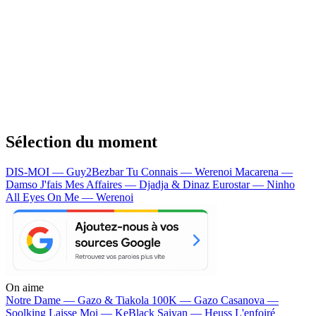
Sélection du moment
DIS-MOI — Guy2Bezbar
Tu Connais — Werenoi
Macarena —
Damso
J'fais Mes Affaires — Djadja & Dinaz
Eurostar — Ninho
All Eyes On Me — Werenoi
On aime
Notre Dame —
Gazo & Tiakola
100K —
Gazo
Casanova —
Soolking
Laisse Moi —
KeBlack
Saiyan —
Heuss L'enfoiré