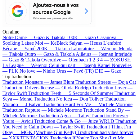
On aime
Notre Dame —
Gazo & Tiakola
100K —
Gazo
Casanova —
Soolking
Laisse Moi —
KeBlack
Saiyan —
Heuss L'enfoiré
Bécane —
Yamê
200K —
Tiakola
Laboratoire —
Werenoi
Meuda
—
Tiakola
Outro —
Gazo & Tiakola
Ailleurs —
Josman
Interlude
—
Gazo & Tiakola
Overdrive —
Ofenbach
1 2 3 4 —
ZOKUSH
La League —
Werenoi
Celui qui part —
Joseph Kamel
Nouvelles
—
PLK
No love —
Ninho
Urus —
Favé (FR)
DIE —
Gazo
Top traduction
Traduction Monsters —
James Blunt
Traduction Streets —
Doja Cat
Traduction Drivers license —
Olivia Rodrigo
Traduction Lover —
Taylor Swift
Traduction Teeth —
5 Seconds Of Summer
Traduction
Seya —
Morad
Traduction No Idea —
Don Toliver
Traduction
Morado —
J Balvin
Traduction Hard For Me —
Michele Morrone
Traduction Rapture —
Michele Morrone
Traduction Stand By —
Michele Morrone
Traduction Agua —
Tainy
Traduction Forever
Yours —
Avicii
Traduction Come & Go —
Juice WRLD
Traduction
You Need to Calm Down —
Taylor Swift
Traduction I Think I’m
Okay —
MGK (Machine Gun Kelly)
Traduction bad vibes forever
—
XXXTENTACION
Traduction If You're Too Shy (Let Me