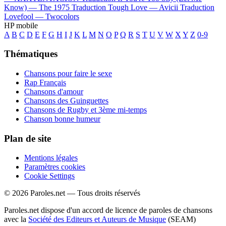
Know) —
The 1975
Traduction Tough Love —
Avicii
Traduction
Lovefool —
Twocolors
HP mobile
A
B
C
D
E
F
G
H
I
J
K
L
M
N
O
P
Q
R
S
T
U
V
W
X
Y
Z
0-9
Thématiques
Chansons pour faire le sexe
Rap Français
Chansons d'amour
Chansons des Guinguettes
Chansons de Rugby et 3ème mi-temps
Chanson bonne humeur
Plan de site
Mentions légales
Paramètres cookies
Cookie Settings
© 2026 Paroles.net — Tous droits réservés
Paroles.net dispose d'un accord de licence de paroles de chansons
avec la
Société des Editeurs et Auteurs de Musique
(SEAM)