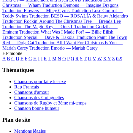
Christmas —
Wham
Traduction Demons —
Imagine Dragons
Traduction Flowers —
Miley Cyrus
Traduction Lose Control —
Teddy Swims
Traduction BESO —
ROSALÍA & Rauw Alejandro
Traduction Rockin' Around The Christmas Tree —
Brenda Lee
Traduction The Magic Key —
One-T
Traduction Godzilla —
Eminem
Traduction What Was I Made For? —
Billie Eilish
Traduction Special —
Dave & Tiakola
Traduction Paint The Town
Red —
Doja Cat
Traduction All I Want For Christmas Is You —
Mariah Carey
Traduction Emorio —
Mariah Carey
HP mobile
A
B
C
D
E
F
G
H
I
J
K
L
M
N
O
P
Q
R
S
T
U
V
W
X
Y
Z
0-9
Thématiques
Chansons pour faire le sexe
Rap Français
Chansons d'amour
Chansons des Guinguettes
Chansons de Rugby et 3ème mi-temps
Chanson bonne humeur
Plan de site
Mentions légales