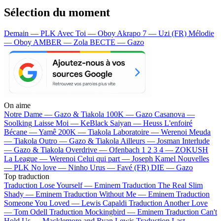
Sélection du moment
Demain — PLK
Avec Toi — Oboy
Akrapo 7 — Uzi (FR)
Mélodie
— Oboy
AMBER — Zola
BECTE — Gazo
On aime
Notre Dame —
Gazo & Tiakola
100K —
Gazo
Casanova —
Soolking
Laisse Moi —
KeBlack
Saiyan —
Heuss L'enfoiré
Bécane —
Yamê
200K —
Tiakola
Laboratoire —
Werenoi
Meuda
—
Tiakola
Outro —
Gazo & Tiakola
Ailleurs —
Josman
Interlude
—
Gazo & Tiakola
Overdrive —
Ofenbach
1 2 3 4 —
ZOKUSH
La League —
Werenoi
Celui qui part —
Joseph Kamel
Nouvelles
—
PLK
No love —
Ninho
Urus —
Favé (FR)
DIE —
Gazo
Top traduction
Traduction Lose Yourself —
Eminem
Traduction The Real Slim
Shady —
Eminem
Traduction Without Me —
Eminem
Traduction
Someone You Loved —
Lewis Capaldi
Traduction Another Love
—
Tom Odell
Traduction Mockingbird —
Eminem
Traduction Can't
Hold Us —
Macklemore and Ryan Lewis
Traduction Last