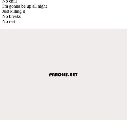
No chill
I'm gonna be up all night
Just killing it
No breaks
No rest