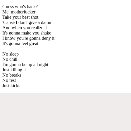
Guess who's back?
Me, motherfucker
Take your best shot
'Cause I don't give a damn
And when you realize it
It's gonna make you shake
I know you're gonna deny it
It's gonna feel great
No sleep
No chill
I'm gonna be up all night
Just killing it
No breaks
No rest
Just kicks