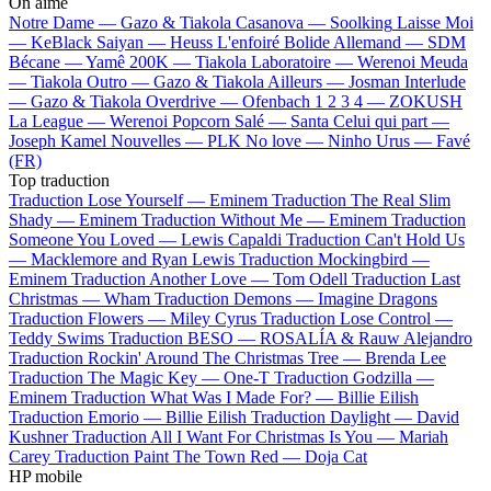
On aime
Notre Dame —
Gazo & Tiakola
Casanova —
Soolking
Laisse Moi
—
KeBlack
Saiyan —
Heuss L'enfoiré
Bolide Allemand —
SDM
Bécane —
Yamê
200K —
Tiakola
Laboratoire —
Werenoi
Meuda
—
Tiakola
Outro —
Gazo & Tiakola
Ailleurs —
Josman
Interlude
—
Gazo & Tiakola
Overdrive —
Ofenbach
1 2 3 4 —
ZOKUSH
La League —
Werenoi
Popcorn Salé —
Santa
Celui qui part —
Joseph Kamel
Nouvelles —
PLK
No love —
Ninho
Urus —
Favé
(FR)
Top traduction
Traduction Lose Yourself —
Eminem
Traduction The Real Slim
Shady —
Eminem
Traduction Without Me —
Eminem
Traduction
Someone You Loved —
Lewis Capaldi
Traduction Can't Hold Us
—
Macklemore and Ryan Lewis
Traduction Mockingbird —
Eminem
Traduction Another Love —
Tom Odell
Traduction Last
Christmas —
Wham
Traduction Demons —
Imagine Dragons
Traduction Flowers —
Miley Cyrus
Traduction Lose Control —
Teddy Swims
Traduction BESO —
ROSALÍA & Rauw Alejandro
Traduction Rockin' Around The Christmas Tree —
Brenda Lee
Traduction The Magic Key —
One-T
Traduction Godzilla —
Eminem
Traduction What Was I Made For? —
Billie Eilish
Traduction Emorio —
Billie Eilish
Traduction Daylight —
David
Kushner
Traduction All I Want For Christmas Is You —
Mariah
Carey
Traduction Paint The Town Red —
Doja Cat
HP mobile