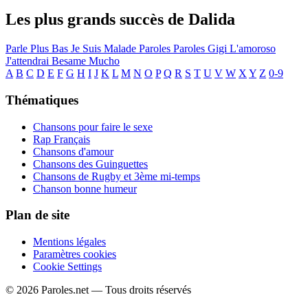
Les plus grands succès de Dalida
Parle Plus Bas
Je Suis Malade
Paroles Paroles
Gigi L'amoroso
J'attendrai
Besame Mucho
A
B
C
D
E
F
G
H
I
J
K
L
M
N
O
P
Q
R
S
T
U
V
W
X
Y
Z
0-9
Thématiques
Chansons pour faire le sexe
Rap Français
Chansons d'amour
Chansons des Guinguettes
Chansons de Rugby et 3ème mi-temps
Chanson bonne humeur
Plan de site
Mentions légales
Paramètres cookies
Cookie Settings
© 2026 Paroles.net — Tous droits réservés