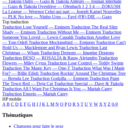
—
Tiakola
Outro —
Gazo & Tiakola
Ailleurs —
Josman
Interlude
—
Gazo & Tiakola
Overdrive —
Ofenbach
1 2 3 4 —
ZOKUSH
La League —
Werenoi
Celui qui part —
Joseph Kamel
Nouvelles
—
PLK
No love —
Ninho
Urus —
Favé (FR)
DIE —
Gazo
Top traduction
Traduction Lose Yourself —
Eminem
Traduction The Real Slim
Shady —
Eminem
Traduction Without Me —
Eminem
Traduction
Someone You Loved —
Lewis Capaldi
Traduction Another Love
—
Tom Odell
Traduction Mockingbird —
Eminem
Traduction Can't
Hold Us —
Macklemore and Ryan Lewis
Traduction Last
Christmas —
Wham
Traduction Demons —
Imagine Dragons
Traduction BESO —
ROSALÍA & Rauw Alejandro
Traduction
Flowers —
Miley Cyrus
Traduction Lose Control —
Teddy Swims
Traduction The Magic Key —
One-T
Traduction What Was I Made
For? —
Billie Eilish
Traduction Rockin' Around The Christmas Tree
—
Brenda Lee
Traduction Godzilla —
Eminem
Traduction Paint
The Town Red —
Doja Cat
Traduction Special —
Dave & Tiakola
Traduction All I Want For Christmas Is You —
Mariah Carey
Traduction Emorio —
Mariah Carey
HP mobile
A
B
C
D
E
F
G
H
I
J
K
L
M
N
O
P
Q
R
S
T
U
V
W
X
Y
Z
0-9
Thématiques
Chansons pour faire le sexe