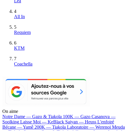
Léa
4
All In
5
Requiem
6
KTM
7
Coachella
On aime
Notre Dame —
Gazo & Tiakola
100K —
Gazo
Casanova —
Soolking
Laisse Moi —
KeBlack
Saiyan —
Heuss L'enfoiré
Bécane —
Yamê
200K —
Tiakola
Laboratoire —
Werenoi
Meuda