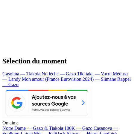
Sélection du moment
Gasolina — Tiakola
No lèche — Gazo
Tiki taka — Vacra
Médusa
— Landy
Mon amour (France Eurovision 2024) — Slimane
Rappel
— Gazo
On aime
Notre Dame —
Gazo & Tiakola
100K —
Gazo
Casanova —
Soolking
Laisse Moi —
KeBlack
Saiyan —
Heuss L'enfoiré