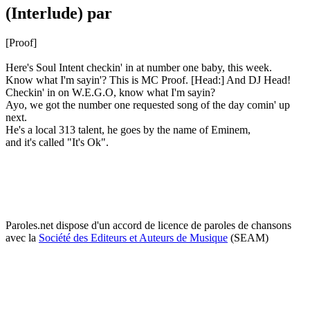
(Interlude) par
[Proof]
Here's Soul Intent checkin' in at number one baby, this week.
Know what I'm sayin'? This is MC Proof. [Head:] And DJ Head!
Checkin' in on W.E.G.O, know what I'm sayin?
Ayo, we got the number one requested song of the day comin' up
next.
He's a local 313 talent, he goes by the name of Eminem,
and it's called "It's Ok".
Paroles.net dispose d'un accord de licence de paroles de chansons
avec la
Société des Editeurs et Auteurs de Musique
(SEAM)