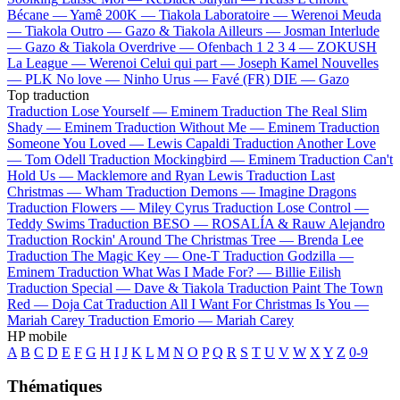
Bécane —
Yamê
200K —
Tiakola
Laboratoire —
Werenoi
Meuda
—
Tiakola
Outro —
Gazo & Tiakola
Ailleurs —
Josman
Interlude
—
Gazo & Tiakola
Overdrive —
Ofenbach
1 2 3 4 —
ZOKUSH
La League —
Werenoi
Celui qui part —
Joseph Kamel
Nouvelles
—
PLK
No love —
Ninho
Urus —
Favé (FR)
DIE —
Gazo
Top traduction
Traduction Lose Yourself —
Eminem
Traduction The Real Slim
Shady —
Eminem
Traduction Without Me —
Eminem
Traduction
Someone You Loved —
Lewis Capaldi
Traduction Another Love
—
Tom Odell
Traduction Mockingbird —
Eminem
Traduction Can't
Hold Us —
Macklemore and Ryan Lewis
Traduction Last
Christmas —
Wham
Traduction Demons —
Imagine Dragons
Traduction Flowers —
Miley Cyrus
Traduction Lose Control —
Teddy Swims
Traduction BESO —
ROSALÍA & Rauw Alejandro
Traduction Rockin' Around The Christmas Tree —
Brenda Lee
Traduction The Magic Key —
One-T
Traduction Godzilla —
Eminem
Traduction What Was I Made For? —
Billie Eilish
Traduction Special —
Dave & Tiakola
Traduction Paint The Town
Red —
Doja Cat
Traduction All I Want For Christmas Is You —
Mariah Carey
Traduction Emorio —
Mariah Carey
HP mobile
A
B
C
D
E
F
G
H
I
J
K
L
M
N
O
P
Q
R
S
T
U
V
W
X
Y
Z
0-9
Thématiques