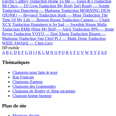
Electric Callboy
Traduction Home To Me —
Tones & I
Traduction
Mi Chico —
DJ Goja
Traduction My Body Isn't Ready —
Sombr
Traduction Danceteria —
Madonna
Traduction MORNING DEW
(DONK) —
Beyoncé
Traduction Hush —
Muse
Traduction The
Time Of My Life —
Benson Boone
Traduction Camera —
Charli
XCX
Traduction Happiness is So Sad —
Swedish House Mafia
Traduction RMB (Ring My Bell) —
Aitch
Traduction 99% —
Jessie
Reyez
Traduction YOYO —
Don Xhoni
Traduction Bizarre —
Madonna
Traduction Van Cleef Pt 2 —
Malie Donn
Traduction
WIDE AWAKE —
Chris Grey
HP mobile
A
B
C
D
E
F
G
H
I
J
K
L
M
N
O
P
Q
R
S
T
U
V
W
X
Y
Z
0-9
Thématiques
Chansons pour faire le sexe
Rap Français
Chansons d'amour
Chansons des Guinguettes
Chansons de Rugby et 3ème mi-temps
Chanson bonne humeur
Plan de site
Mentions légales