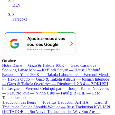
2
DLV
3
Paradoxe
On aime
Notre Dame —
Gazo & Tiakola
100K —
Gazo
Casanova —
Soolking
Laisse Moi —
KeBlack
Saiyan —
Heuss L'enfoiré
Bécane —
Yamê
200K —
Tiakola
Laboratoire —
Werenoi
Meuda
—
Tiakola
Outro —
Gazo & Tiakola
Ailleurs —
Josman
Interlude
—
Gazo & Tiakola
Overdrive —
Ofenbach
1 2 3 4 —
ZOKUSH
La League —
Werenoi
Celui qui part —
Joseph Kamel
Nouvelles
—
PLK
No love —
Ninho
Urus —
Favé (FR)
DIE —
Gazo
Top traduction
Traduction des fleurs —
Tove Lo
Traduction AH HA —
Cardi B
Traduction Coulda Shoulda Woulda —
Russ
Traduction KYLIAN
DICTADOR —
SurNervis
Traduction The Way You Are —