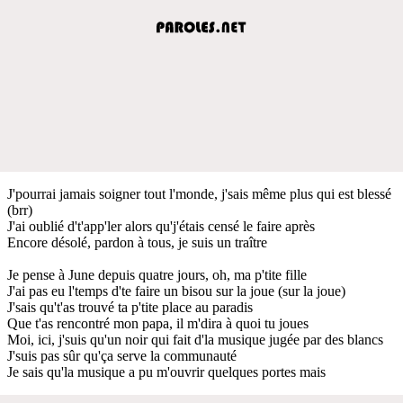
J'pourrai jamais soigner tout l'monde, j'sais même plus qui est blessé
(brr)
J'ai oublié d't'app'ler alors qu'j'étais censé le faire après
Encore désolé, pardon à tous, je suis un traître
Je pense à June depuis quatre jours, oh, ma p'tite fille
J'ai pas eu l'temps d'te faire un bisou sur la joue (sur la joue)
J'sais qu't'as trouvé ta p'tite place au paradis
Que t'as rencontré mon papa, il m'dira à quoi tu joues
Moi, ici, j'suis qu'un noir qui fait d'la musique jugée par des blancs
J'suis pas sûr qu'ça serve la communauté
Je sais qu'la musique a pu m'ouvrir quelques portes mais