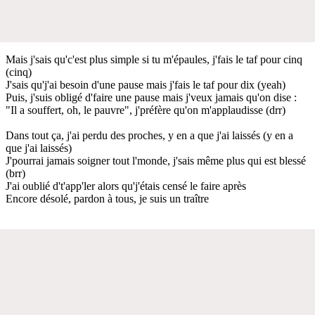
Mais j'sais qu'c'est plus simple si tu m'épaules, j'fais le taf pour cinq
(cinq)
J'sais qu'j'ai besoin d'une pause mais j'fais le taf pour dix (yeah)
Puis, j'suis obligé d'faire une pause mais j'veux jamais qu'on dise :
"Il a souffert, oh, le pauvre", j'préfère qu'on m'applaudisse (drr)
Dans tout ça, j'ai perdu des proches, y en a que j'ai laissés (y en a
que j'ai laissés)
J'pourrai jamais soigner tout l'monde, j'sais même plus qui est blessé
(brr)
J'ai oublié d't'app'ler alors qu'j'étais censé le faire après
Encore désolé, pardon à tous, je suis un traître