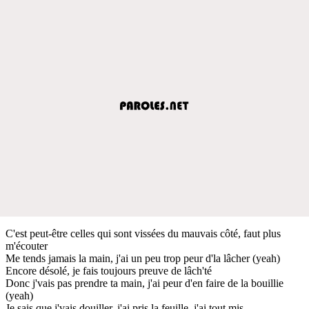
C'est peut-être celles qui sont vissées du mauvais côté, faut plus
m'écouter
Me tends jamais la main, j'ai un peu trop peur d'la lâcher (yeah)
Encore désolé, je fais toujours preuve de lâch'té
Donc j'vais pas prendre ta main, j'ai peur d'en faire de la bouillie
(yeah)
Je sais que j'vais douiller, j'ai pris la feuille, j'ai tout mis