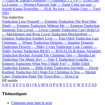
—
Gazo & Tiakola
Overdrive —
Ofenbach
1 2 3 4 —
ZOKUSH
La League —
Werenoi
Popcorn Salé —
Santa
Celui qui part —
Joseph Kamel
Nouvelles —
PLK
No love —
Ninho
Urus —
Favé
(FR)
Top traduction
Traduction Lose Yourself —
Eminem
Traduction The Real Slim
Shady —
Eminem
Traduction Without Me —
Eminem
Traduction
Someone You Loved —
Lewis Capaldi
Traduction Can't Hold Us
—
Macklemore and Ryan Lewis
Traduction Mockingbird —
Eminem
Traduction Another Love —
Tom Odell
Traduction Last
Christmas —
Wham
Traduction Demons —
Imagine Dragons
Traduction Flowers —
Miley Cyrus
Traduction Lose Control —
Teddy Swims
Traduction BESO —
ROSALÍA & Rauw Alejandro
Traduction Rockin' Around The Christmas Tree —
Brenda Lee
Traduction The Magic Key —
One-T
Traduction Godzilla —
Eminem
Traduction What Was I Made For? —
Billie Eilish
Traduction Emorio —
Billie Eilish
Traduction Daylight —
David
Kushner
Traduction All I Want For Christmas Is You —
Mariah
Carey
Traduction Paint The Town Red —
Doja Cat
HP mobile
A
B
C
D
E
F
G
H
I
J
K
L
M
N
O
P
Q
R
S
T
U
V
W
X
Y
Z
0-9
Thématiques
Chansons pour faire le sexe