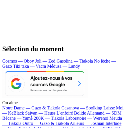
Sélection du moment
Cosmos — Oboy
Joli — Zed
Gasolina — Tiakola
No lèche —
Gazo
Tiki taka — Vacra
Médusa — Landy
On aime
Notre Dame —
Gazo & Tiakola
Casanova —
Soolking
Laisse Moi
—
KeBlack
Saiyan —
Heuss L'enfoiré
Bolide Allemand —
SDM
Bécane —
Yamê
200K —
Tiakola
Laboratoire —
Werenoi
Meuda
—
Tiakola
Outro —
Gazo & Tiakola
Ailleurs —
Josman
Interlude