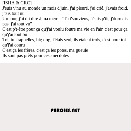
[ISHA & CRC]
J'suis v'nu au monde un mois d'juin, j'ai pleuré, j'ai crié, j'avais froid,
j'tais tout nu
Un jour, j'ai dû dire à ma mère : "Tu t'souviens, j'étais p'tit, j'dormais
pas, j'ai tout vu"
C'est p't-être pour ça qu'j'ai voulu foutre ma vie en l'air, c'est pour ça
qu'j'ai tout bu
Toi, tu t'rappelles, big dog, t'étais seul, ils étaient trois, c'est pour toi
qu'j'ai couru
C'est ça les frères, c'est ça les potes, ma gueule
Ils sont pas prêts pour ces anecdotes