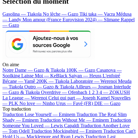
Sélection du moment
Gasolina — Tiakola
No lèche — Gazo
Tiki taka — Vacra
Médusa
— Landy
Mon amour (France Eurovision 2024) — Slimane
Rappel
— Gazo
On aime
Notre Dame —
Gazo & Tiakola
100K —
Gazo
Casanova —
Soolking
Laisse Moi —
KeBlack
Saiyan —
Heuss L'enfoiré
Bécane —
Yamê
200K —
Tiakola
Laboratoire —
Werenoi
Meuda
—
Tiakola
Outro —
Gazo & Tiakola
Ailleurs —
Josman
Interlude
—
Gazo & Tiakola
Overdrive —
Ofenbach
1 2 3 4 —
ZOKUSH
La League —
Werenoi
Celui qui part —
Joseph Kamel
Nouvelles
—
PLK
No love —
Ninho
Urus —
Favé (FR)
DIE —
Gazo
Top traduction
Traduction Lose Yourself —
Eminem
Traduction The Real Slim
Shady —
Eminem
Traduction Without Me —
Eminem
Traduction
Someone You Loved —
Lewis Capaldi
Traduction Another Love
—
Tom Odell
Traduction Mockingbird —
Eminem
Traduction Can't
Hold Us —
Macklemore and Ryan Lewis
Traduction Last