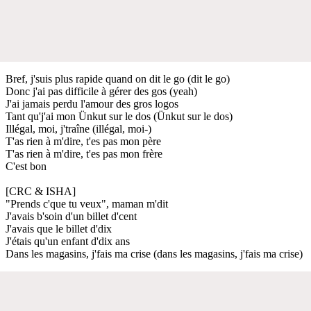
Bref, j'suis plus rapide quand on dit le go (dit le go)
Donc j'ai pas difficile à gérer des gos (yeah)
J'ai jamais perdu l'amour des gros logos
Tant qu'j'ai mon Ünkut sur le dos (Ünkut sur le dos)
Illégal, moi, j'traîne (illégal, moi-)
T'as rien à m'dire, t'es pas mon père
T'as rien à m'dire, t'es pas mon frère
C'est bon
[CRC & ISHA]
"Prends c'que tu veux", maman m'dit
J'avais b'soin d'un billet d'cent
J'avais que le billet d'dix
J'étais qu'un enfant d'dix ans
Dans les magasins, j'fais ma crise (dans les magasins, j'fais ma crise)