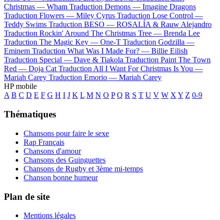
Christmas —
Wham
Traduction Demons —
Imagine Dragons
Traduction Flowers —
Miley Cyrus
Traduction Lose Control —
Teddy Swims
Traduction BESO —
ROSALÍA & Rauw Alejandro
Traduction Rockin' Around The Christmas Tree —
Brenda Lee
Traduction The Magic Key —
One-T
Traduction Godzilla —
Eminem
Traduction What Was I Made For? —
Billie Eilish
Traduction Special —
Dave & Tiakola
Traduction Paint The Town
Red —
Doja Cat
Traduction All I Want For Christmas Is You —
Mariah Carey
Traduction Emorio —
Mariah Carey
HP mobile
A
B
C
D
E
F
G
H
I
J
K
L
M
N
O
P
Q
R
S
T
U
V
W
X
Y
Z
0-9
Thématiques
Chansons pour faire le sexe
Rap Français
Chansons d'amour
Chansons des Guinguettes
Chansons de Rugby et 3ème mi-temps
Chanson bonne humeur
Plan de site
Mentions légales