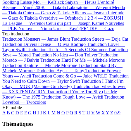
Soolking
Laisse Moi —
KeBlack
Saiyan —
Heuss L'enfoiré
Bécane —
Yamê
200K —
Tiakola
Laboratoire —
Werenoi
Meuda
—
Tiakola
Outro —
Gazo & Tiakola
Ailleurs —
Josman
Interlude
—
Gazo & Tiakola
Overdrive —
Ofenbach
1 2 3 4 —
ZOKUSH
La League —
Werenoi
Celui qui part —
Joseph Kamel
Nouvelles
—
PLK
No love —
Ninho
Urus —
Favé (FR)
DIE —
Gazo
Top traduction
Traduction Monsters —
James Blunt
Traduction Streets —
Doja Cat
Traduction Drivers license —
Olivia Rodrigo
Traduction Lover —
Taylor Swift
Traduction Teeth —
5 Seconds Of Summer
Traduction
Seya —
Morad
Traduction No Idea —
Don Toliver
Traduction
Morado —
J Balvin
Traduction Hard For Me —
Michele Morrone
Traduction Rapture —
Michele Morrone
Traduction Stand By —
Michele Morrone
Traduction Agua —
Tainy
Traduction Forever
Yours —
Avicii
Traduction Come & Go —
Juice WRLD
Traduction
You Need to Calm Down —
Taylor Swift
Traduction I Think I’m
Okay —
MGK (Machine Gun Kelly)
Traduction bad vibes forever
—
XXXTENTACION
Traduction If You're Too Shy (Let Me
Know) —
The 1975
Traduction Tough Love —
Avicii
Traduction
Lovefool —
Twocolors
HP mobile
A
B
C
D
E
F
G
H
I
J
K
L
M
N
O
P
Q
R
S
T
U
V
W
X
Y
Z
0-9
Thématiques