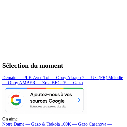
Sélection du moment
Demain — PLK
Avec Toi — Oboy
Akrapo 7 — Uzi (FR)
Mélodie
— Oboy
AMBER — Zola
BECTE — Gazo
On aime
Notre Dame —
Gazo & Tiakola
100K —
Gazo
Casanova —