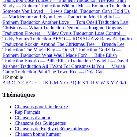
Traduction Lose Yourself —
Eminem
Traduction The Real Slim
Shady —
Eminem
Traduction Without Me —
Eminem
Traduction
Someone You Loved —
Lewis Capaldi
Traduction Can't Hold Us
—
Macklemore and Ryan Lewis
Traduction Mockingbird —
Eminem
Traduction Another Love —
Tom Odell
Traduction Last
Christmas —
Wham
Traduction Demons —
Imagine Dragons
Traduction Flowers —
Miley Cyrus
Traduction Lose Control —
Teddy Swims
Traduction BESO —
ROSALÍA & Rauw Alejandro
Traduction Rockin' Around The Christmas Tree —
Brenda Lee
Traduction The Magic Key —
One-T
Traduction Godzilla —
Eminem
Traduction What Was I Made For? —
Billie Eilish
Traduction Emorio —
Billie Eilish
Traduction Daylight —
David
Kushner
Traduction All I Want For Christmas Is You —
Mariah
Carey
Traduction Paint The Town Red —
Doja Cat
HP mobile
A
B
C
D
E
F
G
H
I
J
K
L
M
N
O
P
Q
R
S
T
U
V
W
X
Y
Z
0-9
Thématiques
Chansons pour faire le sexe
Rap Français
Chansons d'amour
Chansons des Guinguettes
Chansons de Rugby et 3ème mi-temps
Chanson bonne humeur