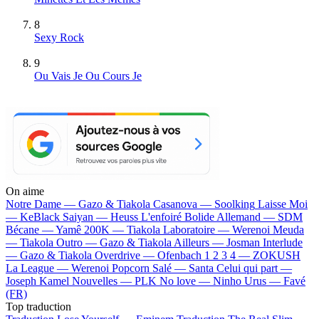
8
Sexy Rock
9
Ou Vais Je Ou Cours Je
On aime
Notre Dame —
Gazo & Tiakola
Casanova —
Soolking
Laisse Moi
—
KeBlack
Saiyan —
Heuss L'enfoiré
Bolide Allemand —
SDM
Bécane —
Yamê
200K —
Tiakola
Laboratoire —
Werenoi
Meuda
—
Tiakola
Outro —
Gazo & Tiakola
Ailleurs —
Josman
Interlude
—
Gazo & Tiakola
Overdrive —
Ofenbach
1 2 3 4 —
ZOKUSH
La League —
Werenoi
Popcorn Salé —
Santa
Celui qui part —
Joseph Kamel
Nouvelles —
PLK
No love —
Ninho
Urus —
Favé
(FR)
Top traduction