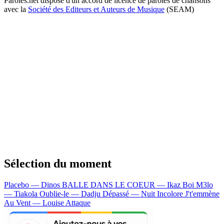
Paroles.net dispose d'un accord de licence de paroles de chansons
avec la
Société des Editeurs et Auteurs de Musique
(SEAM)
Sélection du moment
Placebo — Dinos
BALLE DANS LE COEUR — Ikaz Boi
M3lo
— Tiakola
Oublie-le — Dadju
Dépassé — Nuit Incolore
J't'emmène
Au Vent — Louise Attaque