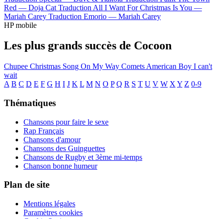
Red —
Doja Cat
Traduction All I Want For Christmas Is You —
Mariah Carey
Traduction Emorio —
Mariah Carey
HP mobile
Les plus grands succès de Cocoon
Chupee
Christmas Song
On My Way
Comets
American Boy
I can't
wait
A
B
C
D
E
F
G
H
I
J
K
L
M
N
O
P
Q
R
S
T
U
V
W
X
Y
Z
0-9
Thématiques
Chansons pour faire le sexe
Rap Français
Chansons d'amour
Chansons des Guinguettes
Chansons de Rugby et 3ème mi-temps
Chanson bonne humeur
Plan de site
Mentions légales
Paramètres cookies