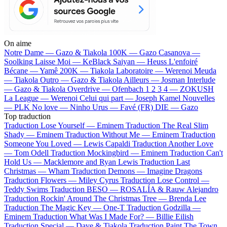
On aime
Notre Dame —
Gazo & Tiakola
100K —
Gazo
Casanova —
Soolking
Laisse Moi —
KeBlack
Saiyan —
Heuss L'enfoiré
Bécane —
Yamê
200K —
Tiakola
Laboratoire —
Werenoi
Meuda
—
Tiakola
Outro —
Gazo & Tiakola
Ailleurs —
Josman
Interlude
—
Gazo & Tiakola
Overdrive —
Ofenbach
1 2 3 4 —
ZOKUSH
La League —
Werenoi
Celui qui part —
Joseph Kamel
Nouvelles
—
PLK
No love —
Ninho
Urus —
Favé (FR)
DIE —
Gazo
Top traduction
Traduction Lose Yourself —
Eminem
Traduction The Real Slim
Shady —
Eminem
Traduction Without Me —
Eminem
Traduction
Someone You Loved —
Lewis Capaldi
Traduction Another Love
—
Tom Odell
Traduction Mockingbird —
Eminem
Traduction Can't
Hold Us —
Macklemore and Ryan Lewis
Traduction Last
Christmas —
Wham
Traduction Demons —
Imagine Dragons
Traduction Flowers —
Miley Cyrus
Traduction Lose Control —
Teddy Swims
Traduction BESO —
ROSALÍA & Rauw Alejandro
Traduction Rockin' Around The Christmas Tree —
Brenda Lee
Traduction The Magic Key —
One-T
Traduction Godzilla —
Eminem
Traduction What Was I Made For? —
Billie Eilish
Traduction Special —
Dave & Tiakola
Traduction Paint The Town