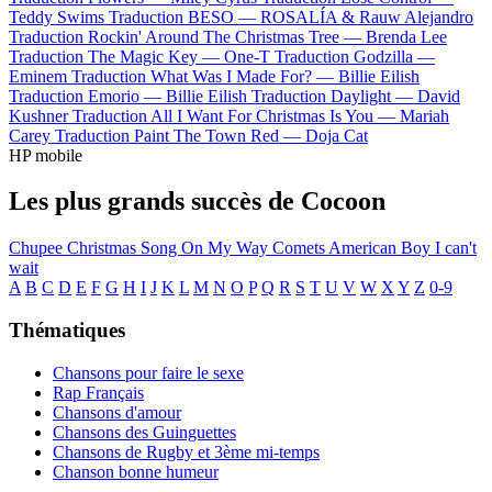
Teddy Swims
Traduction BESO —
ROSALÍA & Rauw Alejandro
Traduction Rockin' Around The Christmas Tree —
Brenda Lee
Traduction The Magic Key —
One-T
Traduction Godzilla —
Eminem
Traduction What Was I Made For? —
Billie Eilish
Traduction Emorio —
Billie Eilish
Traduction Daylight —
David
Kushner
Traduction All I Want For Christmas Is You —
Mariah
Carey
Traduction Paint The Town Red —
Doja Cat
HP mobile
Les plus grands succès de Cocoon
Chupee
Christmas Song
On My Way
Comets
American Boy
I can't
wait
A
B
C
D
E
F
G
H
I
J
K
L
M
N
O
P
Q
R
S
T
U
V
W
X
Y
Z
0-9
Thématiques
Chansons pour faire le sexe
Rap Français
Chansons d'amour
Chansons des Guinguettes
Chansons de Rugby et 3ème mi-temps
Chanson bonne humeur