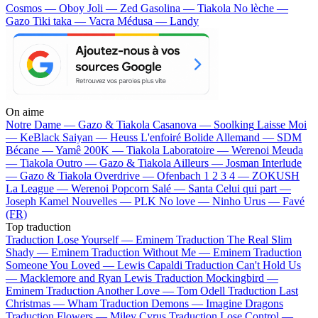
Cosmos — Oboy
Joli — Zed
Gasolina — Tiakola
No lèche —
Gazo
Tiki taka — Vacra
Médusa — Landy
On aime
Notre Dame —
Gazo & Tiakola
Casanova —
Soolking
Laisse Moi
—
KeBlack
Saiyan —
Heuss L'enfoiré
Bolide Allemand —
SDM
Bécane —
Yamê
200K —
Tiakola
Laboratoire —
Werenoi
Meuda
—
Tiakola
Outro —
Gazo & Tiakola
Ailleurs —
Josman
Interlude
—
Gazo & Tiakola
Overdrive —
Ofenbach
1 2 3 4 —
ZOKUSH
La League —
Werenoi
Popcorn Salé —
Santa
Celui qui part —
Joseph Kamel
Nouvelles —
PLK
No love —
Ninho
Urus —
Favé
(FR)
Top traduction
Traduction Lose Yourself —
Eminem
Traduction The Real Slim
Shady —
Eminem
Traduction Without Me —
Eminem
Traduction
Someone You Loved —
Lewis Capaldi
Traduction Can't Hold Us
—
Macklemore and Ryan Lewis
Traduction Mockingbird —
Eminem
Traduction Another Love —
Tom Odell
Traduction Last
Christmas —
Wham
Traduction Demons —
Imagine Dragons
Traduction Flowers —
Miley Cyrus
Traduction Lose Control —